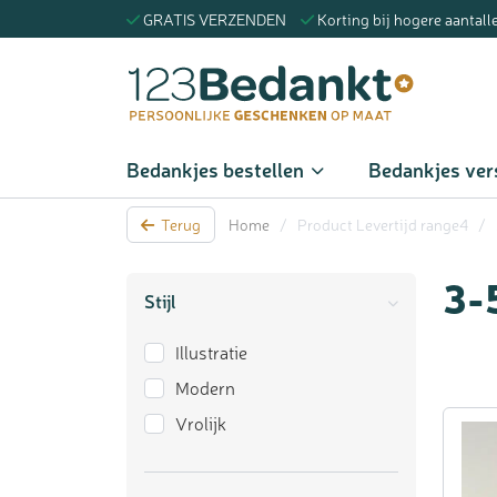
GRATIS VERZENDEN
Korting bij hogere aantall
Zoeke
Bedankjes bestellen
Bedankjes ver
Terug
Home
/
Product Levertijd range4
/
3-
Stijl
Illustratie
Modern
Vrolijk