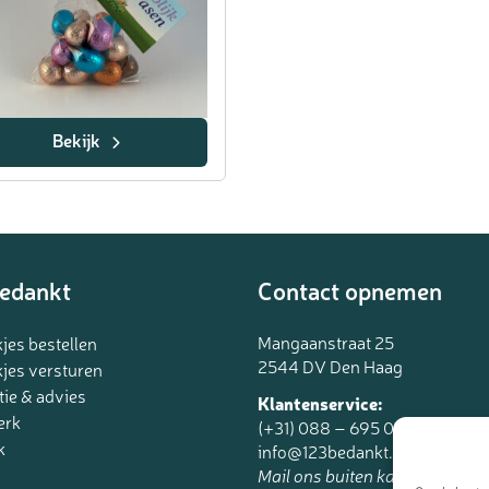
Bekijk
edankt
Contact opnemen
Mangaanstraat 25
jes bestellen
2544 DV Den Haag
jes versturen
tie & advies
Klantenservice:
erk
(+31) 088 – 695 06 95
k
info@123bedankt.nl
Mail ons buiten kantoortijden.