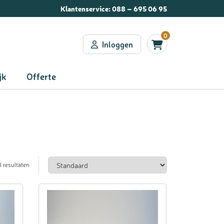
Klantenservice:
088 – 695 06 95
0
Inloggen
jk
Offerte
3 resultaten