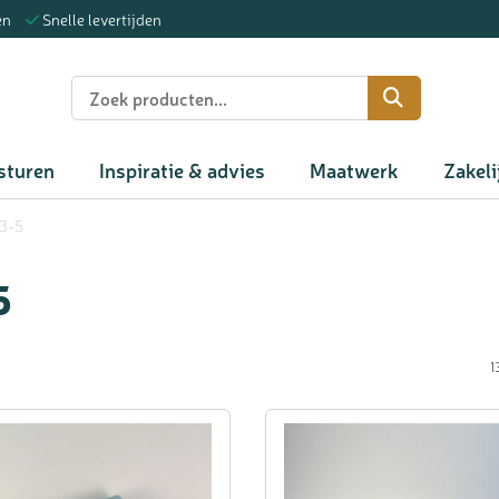
en
Snelle levertijden
n
sturen
Inspiratie & advies
Maatwerk
Zakeli
3-5
5
1