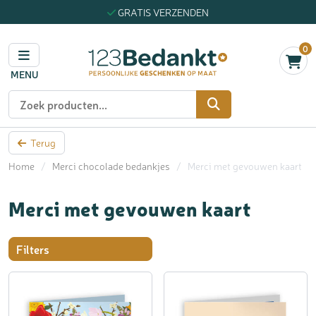
GRATIS VERZENDEN
0
MENU
Zoeken
Terug
Home
/
Merci chocolade bedankjes
/
Merci met gevouwen kaart
Merci met gevouwen kaart
Filters