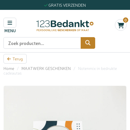
GRATIS VERZENDEN
0
MENU
Zoeken
Terug
Home
/
MAATWERK GESCHENKEN
/
Notenmix in bedrukte
cadeautas