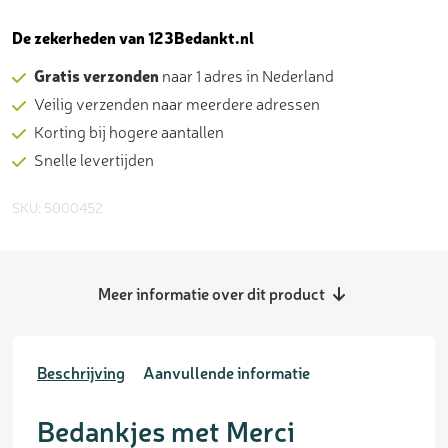
kaart
-
De zekerheden van 123Bedankt.nl
bedankjes
Gratis verzonden
naar 1 adres in Nederland
aantal
Veilig verzenden naar meerdere adressen
Korting bij hogere aantallen
Snelle levertijden
SKU: 5000452
Meer informatie over dit product
Beschrijving
Aanvullende informatie
Bedankjes met Merci