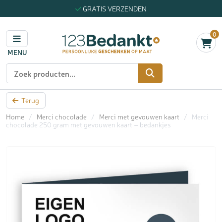
GRATIS VERZENDEN
0
MENU
Zoeken
Terug
Home
/
Merci chocolade
/
Merci met gevouwen kaart
/
Merci
chocolade 250 gram met gevouwen kaart – bedankjes