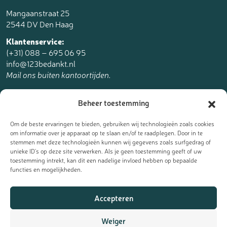
Mangaanstraat 25
2544 DV Den Haag
Klantenservice:
(+31) 088 – 695 06 95
info@123bedankt.nl
Mail ons buiten kantoortijden.
123bedankt.nl is een onderdeel van
Beheer toestemming
The Online Factory.
Om de beste ervaringen te bieden, gebruiken wij technologieën zoals cookies
om informatie over je apparaat op te slaan en/of te raadplegen. Door in te
stemmen met deze technologieën kunnen wij gegevens zoals surfgedrag of
unieke ID's op deze site verwerken. Als je geen toestemming geeft of uw
toestemming intrekt, kan dit een nadelige invloed hebben op bepaalde
Meld je aan voor de nieuwsbrief
functies en mogelijkheden.
Ontvang de laatste updates, nieuws en aanbiedingen als eerst
Accepteren
in je mailbox:
Weiger