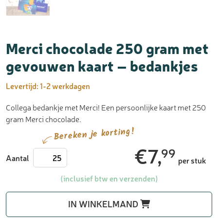
Merci chocolade 250 gram met
gevouwen kaart – bedankjes
Levertijd:
1-2 werkdagen
Collega bedankje met Merci! Een persoonlijke kaart met 250
gram Merci chocolade.
Bereken je korting!
€
7,
99
Merci
Aantal
per stuk
chocolade
250
(inclusief btw en verzenden)
gram
met
IN WINKELMAND
gevouwen