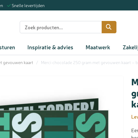
en
Snelle levertijden
n
sturen
Inspiratie & advies
Maatwerk
Zakeli
t gevouwen kaart
/
Merci chocolade 250 gram met gevouwen kaart – 
M
g
k
Lev
Een
hee