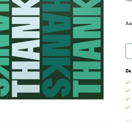
Aa
De
SKU