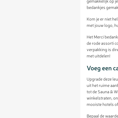
gemakkelijk op je
bedankjes gemakke
Kom je er niet he
met jouw logo, h
Het Merci bedank
de rode assorti c
verpakking is dir
met uitdelen!
Voeg een c
Upgrade deze leu
uit het ruime aa
tot de Sauna & We
winkelstraten, on
mooiste hotels of
Bepaal de waarde