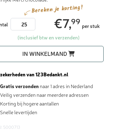
Bereken je korting!
€
7,
99
Merci
ntal
per stuk
chocolade
250
(inclusief btw en verzenden)
gram
met
IN WINKELMAND
gevouwen
kaart
-
 zekerheden van 123Bedankt.nl
bedankjes
Gratis verzonden
naar 1 adres in Nederland
aantal
Veilig verzenden naar meerdere adressen
Korting bij hogere aantallen
Snelle levertijden
: 5000713