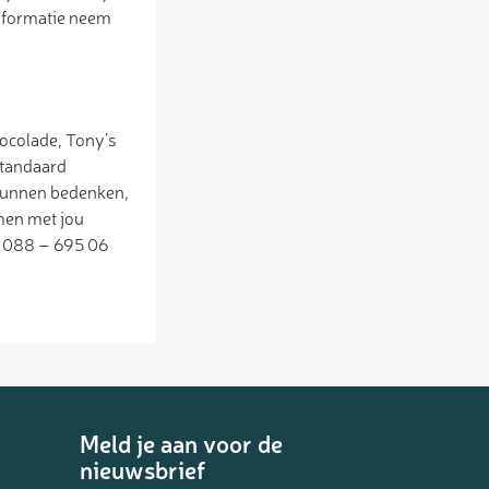
informatie neem
hocolade, Tony’s
standaard
t kunnen bedenken,
men met jou
a 088 – 695 06
Meld je aan voor de
nieuwsbrief