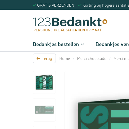
GRATIS VERZENDEN
Korting bij hogere aantall
Zoeke
Bedankjes bestellen
Bedankjes ver
Terug
Home
/
Merci chocolade
/
Merci me