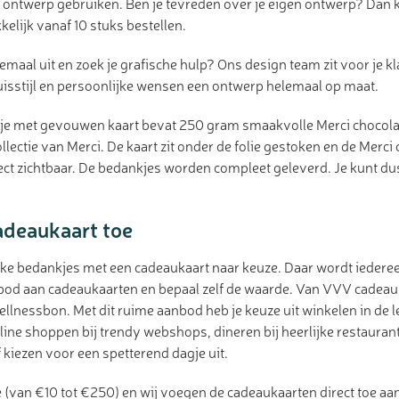
 ontwerp gebruiken. Ben je tevreden over je eigen ontwerp? Dan k
lijk vanaf 10 stuks bestellen.
lemaal uit en zoek je grafische hulp? Ons design team zit voor je k
uisstijl en persoonlijke wensen een ontwerp helemaal op maat.
je met gevouwen kaart bevat 250 gram smaakvolle Merci chocola
ollectie van Merci. De kaart zit onder de folie gestoken en de Merci
ect zichtbaar. De bedankjes worden compleet geleverd. Je kunt du
adeaukaart toe
ke bedankjes met een cadeaukaart naar keuze. Daar wordt iedereen
nbod aan cadeaukaarten en bepaal zelf de waarde. Van VVV cadeau
llnessbon. Met dit ruime aanbod heb je keuze uit winkelen in de 
line shoppen bij trendy webshops, dineren bij heerlijke restaurant
 kiezen voor een spetterend dagje uit.
 (van €10 tot €250) en wij voegen de cadeaukaarten direct toe aa