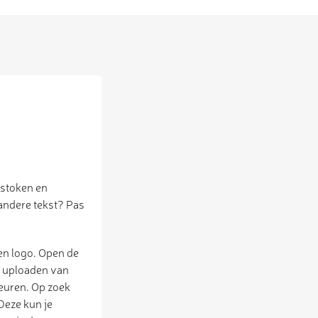
estoken en
 andere tekst? Pas
een logo. Open de
t uploaden van
leuren. Op zoek
 Deze kun je