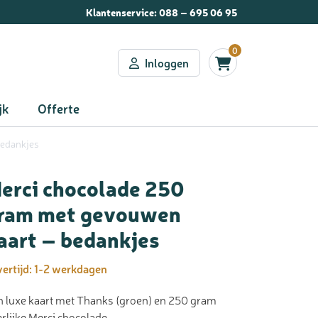
Klantenservice:
088 – 695 06 95
0
Inloggen
jk
Offerte
bedankjes
erci chocolade 250
ram met gevouwen
aart – bedankjes
ertijd:
1-2 werkdagen
 luxe kaart met Thanks (groen) en 250 gram
rlijke Merci chocolade.