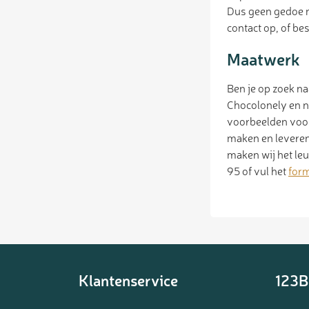
Dus geen gedoe m
contact op, of be
Maatwerk
Ben je op zoek n
Chocolonely en n
voorbeelden voork
maken en leveren
maken wij het le
95 of vul het
form
Klantenservice
123B