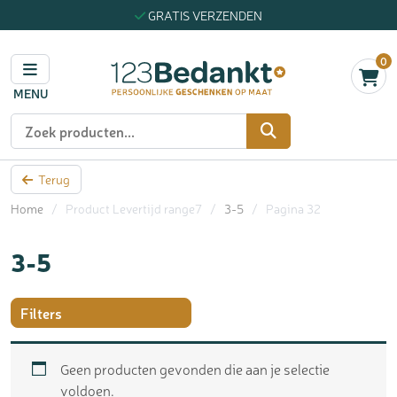
GRATIS VERZENDEN
0
MENU
Zoeken
Terug
Home
/
Product Levertijd range7
/
3-5
/
Pagina 32
3-5
Filters
Geen producten gevonden die aan je selectie
voldoen.