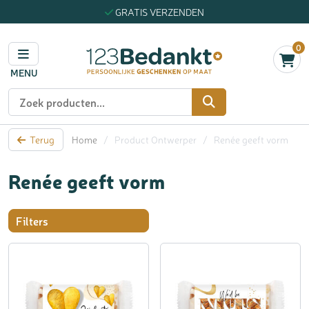
GRATIS VERZENDEN
0
MENU
Zoeken
Terug
Home
/
Product Ontwerper
/
Renée geeft vorm
Renée geeft vorm
Filters