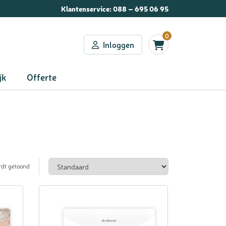
Klantenservice:
088 – 695 06 95
0
Inloggen
jk
Offerte
rdt getoond