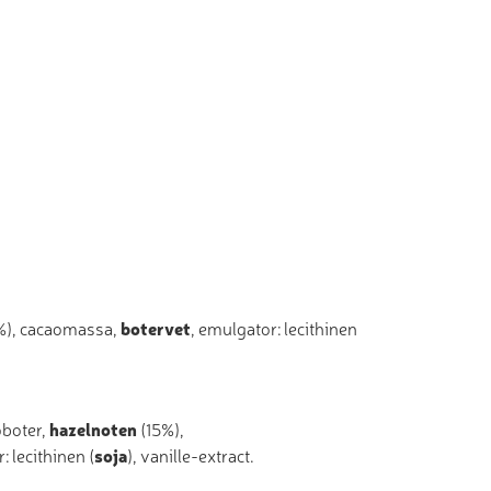
%), cacaomassa,
botervet
, emulgator: lecithinen
oboter,
hazelnoten
(15%),
: lecithinen (
soja
), vanille-extract.