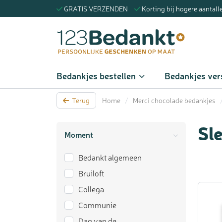
GRATIS VERZENDEN
Korting bij hogere aantall
Zoeke
Bedankjes bestellen
Bedankjes ver
Terug
Home
/
Merci chocolade bedankjes
Sl
Moment
Bedankt algemeen
Bruiloft
Collega
Communie
Dag van de…