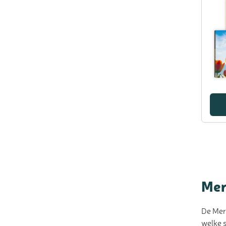
Mer
De Merc
welke s