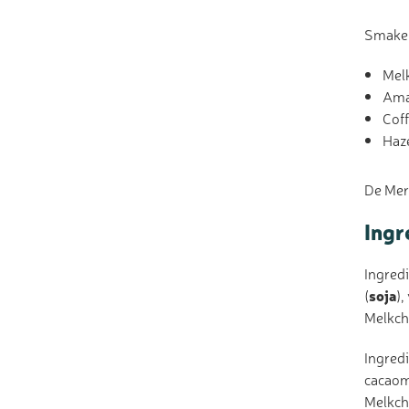
Smaken
Mel
Ama
Cof
Haz
De Mer
Ingr
Ingred
(
soja
),
Melkch
Ingred
cacao
Melkch