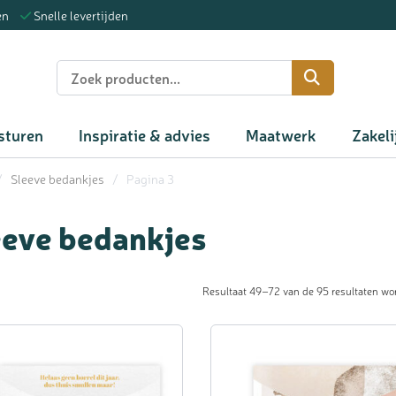
en
Snelle levertijden
n
sturen
Inspiratie & advies
Maatwerk
Zakeli
/
Sleeve bedankjes
/
Pagina 3
eeve bedankjes
Resultaat 49–72 van de 95 resultaten wo