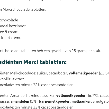
 Merci chocolade tabletten:
kchocolade
ndel hazelnoot
fee & cream
elnoot crème
ci chocolade tabletten heb een gewicht van 25 gram per stuk.
ediënten Merci tabletten:
iënten Melkchocolade: suiker, cacaoboter,
vollemelkpoeder
(23,5
 vanille-extract.
ocolade: ten minste 32% cacaobestanddelen.
iënten Amandel hazelnoot: suiker,
vollemelkpoeder
(16,7%), caca
massa,
amandelen
(5%),
karnemelkpoeder
,
melksuiker
, emulgator
ocolade: ten minste 32% cacaobestanddelen.