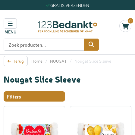
GRATIS VERZENDEN
0
MENU
Zoeken
Terug
Home
/
NOUGAT
/
Nougat Slice Sleeve
Nougat Slice Sleeve
Filters