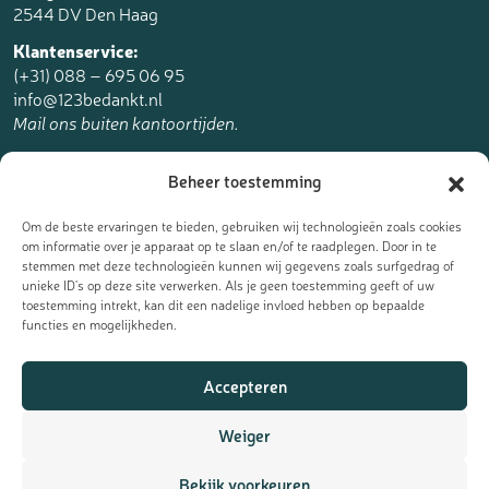
2544 DV Den Haag
Klantenservice:
(+31) 088 – 695 06 95
info@123bedankt.nl
Mail ons buiten kantoortijden.
123bedankt.nl is een onderdeel van
Beheer toestemming
The Online Factory.
Om de beste ervaringen te bieden, gebruiken wij technologieën zoals cookies
om informatie over je apparaat op te slaan en/of te raadplegen. Door in te
stemmen met deze technologieën kunnen wij gegevens zoals surfgedrag of
unieke ID's op deze site verwerken. Als je geen toestemming geeft of uw
toestemming intrekt, kan dit een nadelige invloed hebben op bepaalde
Meld je aan voor de nieuwsbrief
functies en mogelijkheden.
Ontvang de laatste updates, nieuws en aanbiedingen als eerst
Accepteren
in je mailbox:
Weiger
Bekijk voorkeuren