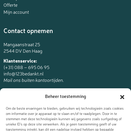
Offerte
Mijn account
Contact opnemen
Mangaanstraat 25
2544 DV Den Haag
Klantenservice:
(+31) 088 – 695 06 95
info@123bedankt.nl
Mail ons buiten kantoortijden.
123bedankt.nl is een onderdeel van
Beheer toestemming
The Online Factory.
Om de beste ervaringen te bieden, gebruiken wij technologieën zoals cookies
om informatie over je apparaat op te slaan en/of te raadplegen. Door in te
stemmen met deze technologieën kunnen wij gegevens zoals surfgedrag of
unieke ID's op deze site verwerken. Als je geen toestemming geeft of uw
toestemming intrekt, kan dit een nadelige invloed hebben op bepaalde