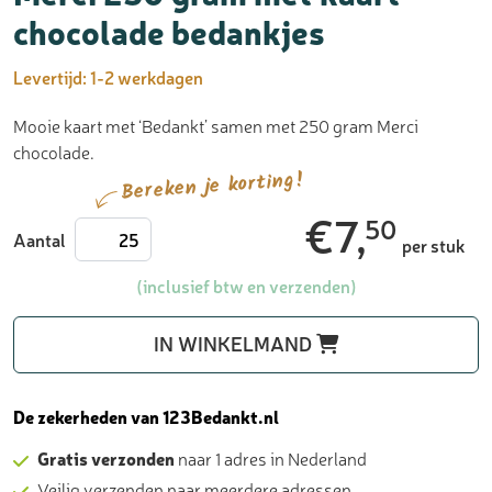
chocolade bedankjes
Levertijd:
1-2 werkdagen
Mooie kaart met ‘Bedankt’ samen met 250 gram Merci
chocolade.
Bereken je korting!
€
7,
50
Merci
Aantal
per stuk
250
gram
(inclusief btw en verzenden)
met
kaart
IN WINKELMAND
-
chocolade
bedankjes
De zekerheden van 123Bedankt.nl
aantal
Gratis verzonden
naar 1 adres in Nederland
Veilig verzenden naar meerdere adressen