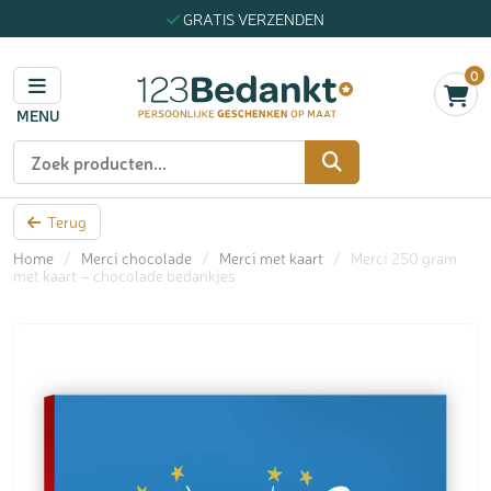
GRATIS VERZENDEN
0
MENU
Zoeken
Terug
Home
/
Merci chocolade
/
Merci met kaart
/
Merci 250 gram
met kaart – chocolade bedankjes