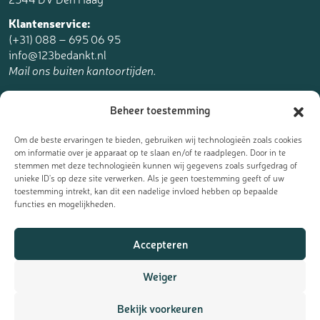
Klantenservice:
(+31) 088 – 695 06 95
info@123bedankt.nl
Mail ons buiten kantoortijden.
123bedankt.nl is een onderdeel van
Beheer toestemming
The Online Factory.
Om de beste ervaringen te bieden, gebruiken wij technologieën zoals cookies
om informatie over je apparaat op te slaan en/of te raadplegen. Door in te
stemmen met deze technologieën kunnen wij gegevens zoals surfgedrag of
unieke ID's op deze site verwerken. Als je geen toestemming geeft of uw
toestemming intrekt, kan dit een nadelige invloed hebben op bepaalde
Meld je aan voor de nieuwsbrief
functies en mogelijkheden.
Ontvang de laatste updates, nieuws en aanbiedingen als eerst
Accepteren
in je mailbox:
Weiger
Bekijk voorkeuren