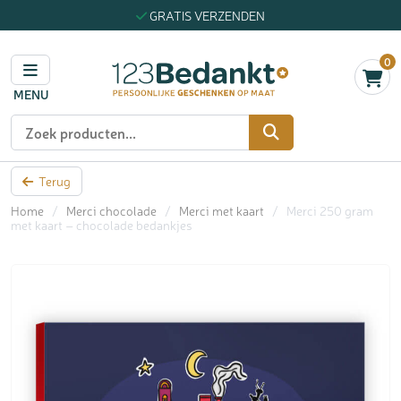
GRATIS VERZENDEN
0
MENU
Zoeken
Terug
Home
/
Merci chocolade
/
Merci met kaart
/
Merci 250 gram
met kaart – chocolade bedankjes