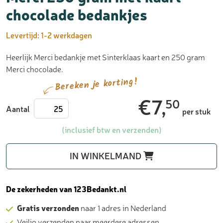
chocolade bedankjes
Levertijd:
1-2 werkdagen
Heerlijk Merci bedankje met Sinterklaas kaart en 250 gram
Merci chocolade.
Bereken je korting!
€
7,
50
Merci
Aantal
per stuk
250
gram
(inclusief btw en verzenden)
met
kaart
IN WINKELMAND
-
chocolade
bedankjes
De zekerheden van 123Bedankt.nl
aantal
Gratis verzonden
naar 1 adres in Nederland
Veilig verzenden naar meerdere adressen