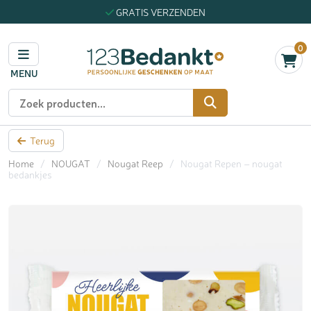
GRATIS VERZENDEN
0
MENU
Zoeken
Terug
Home
/
NOUGAT
/
Nougat Reep
/
Nougat Repen – nougat
bedankjes