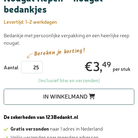
bedankjes
Levertijd:
1-2 werkdagen
Bedankje met persoonlijke verpakking en een heerlijke reep
nougat.
Bereken je korting!
€
3,
49
Nougat
Aantal
per stuk
Repen
-
(inclusief btw en verzenden)
nougat
bedankjes
IN WINKELMAND
aantal
De zekerheden van 123Bedankt.nl
Gratis verzonden
naar 1 adres in Nederland
Veilig verzenden naar meerdere adressen