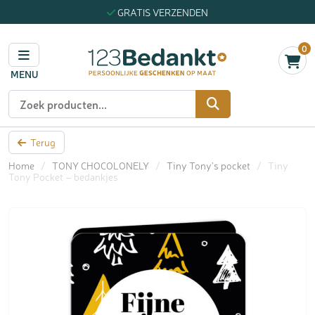
GRATIS VERZENDEN
0
MENU
Zoeken
Terug
Home
/
TONY CHOCOLONELY
/
Tiny Tony's pocket
/
Tiny
Tony Pocket – bedankjes