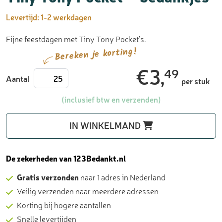
Levertijd:
1-2 werkdagen
Fijne feestdagen met Tiny Tony Pocket’s.
Bereken je korting!
€
3,
49
Tiny
Aantal
per stuk
Tony
Pocket
(inclusief btw en verzenden)
-
bedankjes
IN WINKELMAND
aantal
De zekerheden van 123Bedankt.nl
Gratis verzonden
naar 1 adres in Nederland
Veilig verzenden naar meerdere adressen
Korting bij hogere aantallen
Snelle levertijden