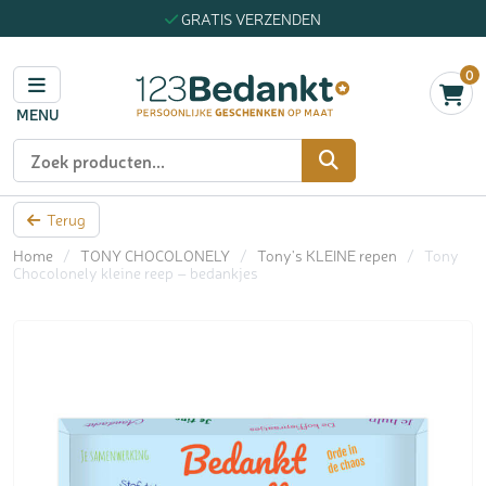
GRATIS VERZENDEN
0
MENU
Zoeken
Terug
Home
/
TONY CHOCOLONELY
/
Tony's KLEINE repen
/
Tony
Chocolonely kleine reep – bedankjes