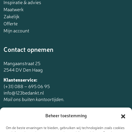
Inspiratie & advies
Maatwerk
Zakelijk
Offerte
Mijn account
Contact opnemen
Mangaanstraat 25
2544 DV Den Haag
Klantenservice:
(+31) 088 – 695 06 95
info@123bedankt.nl
Mail ons buiten kantoortijden.
123bedankt.nl is een onderdeel van
Beheer toestemming
The Online Factory.
Om de beste ervaringen te bieden, gebruiken wij technologieën zoals cookies