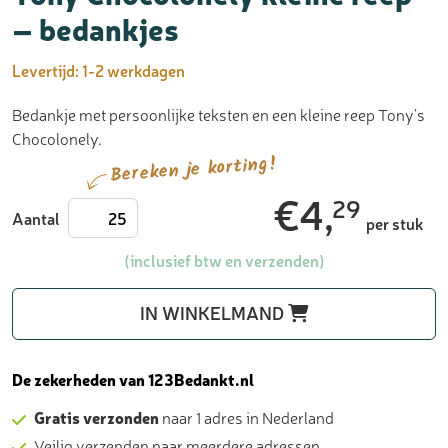
– bedankjes
Levertijd:
1-2 werkdagen
Bedankje met persoonlijke teksten en een kleine reep Tony’s
Chocolonely.
Bereken je korting!
€
4,
29
Tony
Aantal
per stuk
Chocolonely
kleine
(inclusief btw en verzenden)
reep
-
IN WINKELMAND
bedankjes
aantal
De zekerheden van 123Bedankt.nl
Gratis verzonden
naar 1 adres in Nederland
Veilig verzenden naar meerdere adressen