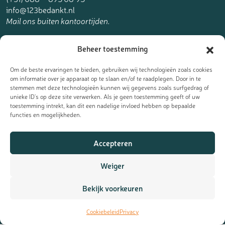
info@123bedankt.nl
Mail ons buiten kantoortijden.
123bedankt.nl is een onderdeel van
Beheer toestemming
The Online Factory.
Om de beste ervaringen te bieden, gebruiken wij technologieën zoals cookies
om informatie over je apparaat op te slaan en/of te raadplegen. Door in te
stemmen met deze technologieën kunnen wij gegevens zoals surfgedrag of
unieke ID's op deze site verwerken. Als je geen toestemming geeft of uw
toestemming intrekt, kan dit een nadelige invloed hebben op bepaalde
Meld je aan voor de nieuwsbrief
functies en mogelijkheden.
Ontvang de laatste updates, nieuws en aanbiedingen als eerst
Accepteren
in je mailbox:
Weiger
Bekijk voorkeuren
Cookiebeleid
Privacy