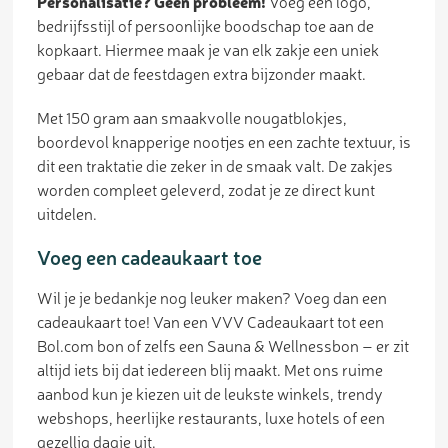
Personalisatie? Geen probleem!
Voeg een logo,
bedrijfsstijl of persoonlijke boodschap toe aan de
kopkaart. Hiermee maak je van elk zakje een uniek
gebaar dat de feestdagen extra bijzonder maakt.
Met 150 gram aan smaakvolle nougatblokjes,
boordevol knapperige nootjes en een zachte textuur, is
dit een traktatie die zeker in de smaak valt. De zakjes
worden compleet geleverd, zodat je ze direct kunt
uitdelen.
Voeg een cadeaukaart toe
Wil je je bedankje nog leuker maken? Voeg dan een
cadeaukaart toe! Van een VVV Cadeaukaart tot een
Bol.com bon of zelfs een Sauna & Wellnessbon – er zit
altijd iets bij dat iedereen blij maakt. Met ons ruime
aanbod kun je kiezen uit de leukste winkels, trendy
webshops, heerlijke restaurants, luxe hotels of een
gezellig dagje uit.