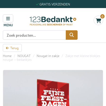
GRATIS VERZENDEN
0
MENU
Zoeken
Terug
Home
/
NOUGAT
/
Nougat in zakje
/
Zakje met kleine blokjes
nougat – bedankjes