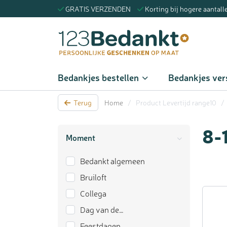
GRATIS VERZENDEN
Korting bij hogere aantall
Zoeke
Bedankjes bestellen
Bedankjes ver
Terug
Home
/
Product Levertijd range10
/
8-
Moment
Bedankt algemeen
Bruiloft
Collega
Dag van de…
Feestdagen