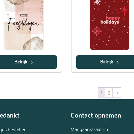
Bekijk
Bekijk
1
2
→
edankt
Contact opnemen
Mangaanstraat 25
jes bestellen