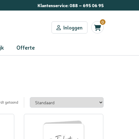
Klantenservice:
088 – 695 06 95
0
Inloggen
jk
Offerte
rdt getoond