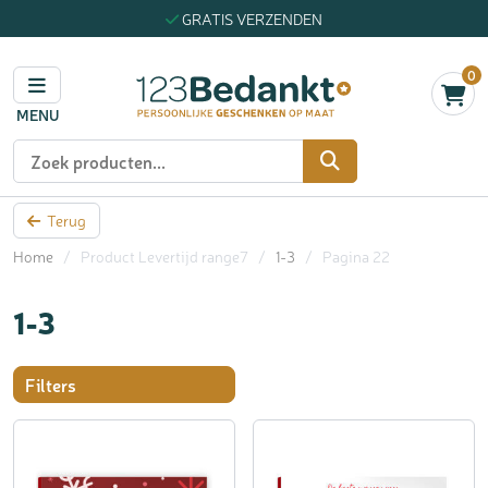
GRATIS VERZENDEN
0
MENU
Zoeken
Terug
Home
/
Product Levertijd range7
/
1-3
/
Pagina 22
1-3
Filters