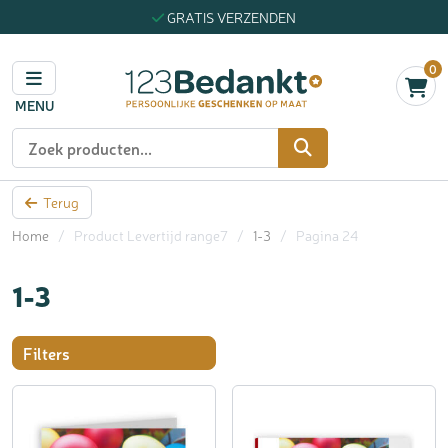
GRATIS VERZENDEN
0
MENU
Zoeken
Terug
Home
/
Product Levertijd range7
/
1-3
/
Pagina 24
1-3
Filters