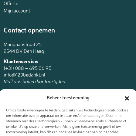
Offerte
Mijn account
Contact opnemen
Mangaanstraat 25
2544 DV Den Haag
Klantenservice:
(+31) 088 – 695 06 95
info@123bedankt.nl
Mail ons buiten kantoortijden.
123bedankt.nl is een onderdeel van
Beheer toestemming
The Online Factory.
Om de beste ervaringen te bieden, gebruiken wij technologieën zoals cookies
om informatie over je apparaat op te slaan en/of te raadplegen. Door in te
stemmen met deze technologieën kunnen wij gegevens zoals surfgedrag of
unieke ID's op deze site verwerken. Als je geen toestemming geeft of uw
toestemming intrekt, kan dit een nadelige invloed hebben op bepaalde