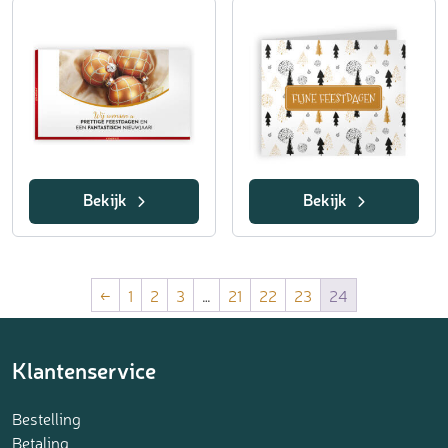
Bekijk
Bekijk
←
1
2
3
…
21
22
23
24
Klantenservice
Bestelling
Betaling