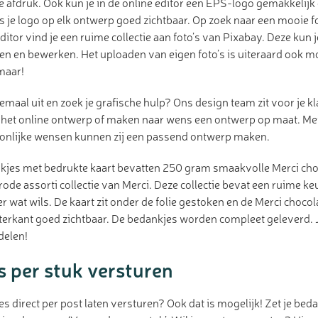
e afdruk. Ook kun je in de online editor een EPS-logo gemakkelijk
is je logo op elk ontwerp goed zichtbaar. Op zoek naar een mooie f
ditor vind je een ruime collectie aan foto’s van Pixabay. Deze kun 
en en bewerken. Het uploaden van eigen foto’s is uiteraard ook m
maar!
emaal uit en zoek je grafische hulp? Ons design team zit voor je kla
 het online ontwerp of maken naar wens een ontwerp op maat. Me
soonlijke wensen kunnen zij een passend ontwerp maken.
kjes met bedrukte kaart bevatten 250 gram smaakvolle Merci cho
rode assorti collectie van Merci. Deze collectie bevat een ruime 
er wat wils. De kaart zit onder de folie gestoken en de Merci choco
hterkant goed zichtbaar. De bedankjes worden compleet geleverd. J
delen!
 per stuk versturen
es direct per post laten versturen? Ook dat is mogelijk! Zet je beda