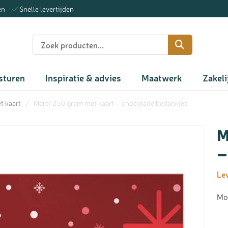
en
Snelle levertijden
n
sturen
Inspiratie & advies
Maatwerk
Zakeli
t kaart
/
Merci 250 gram met kaart – chocolade bedankjes
M
–
Lev
Moo