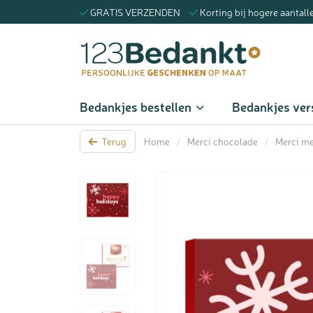
GRATIS VERZENDEN
Korting bij hogere aantall
Zoeke
Bedankjes bestellen
Bedankjes ver
Terug
Home
/
Merci chocolade
/
Merci me