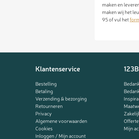
maken en leveren
maken wij het le
95 of vul het
form
Klantenservice
123B
Bestelling
Bedank
Betaling
Bedank
Verzending & bezorging
Inspira
Retourneren
Maatw
Privacy
Zakelij
Algemene voorwaarden
Offerte
Cookies
Mijn a
Inloggen / Mijn account