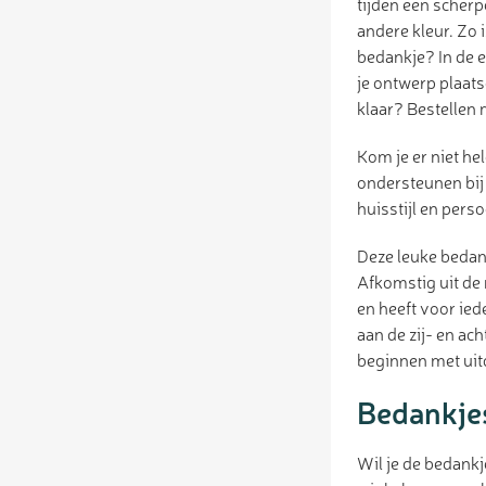
tijden een scherp
andere kleur. Zo 
bedankje? In de e
je ontwerp plaats
klaar? Bestellen 
Kom je er niet hel
ondersteunen bij
huisstijl en per
Deze leuke bedan
Afkomstig uit de 
en heeft voor ied
aan de zij- en ac
beginnen met uit
Bedankjes
Wil je de bedankj