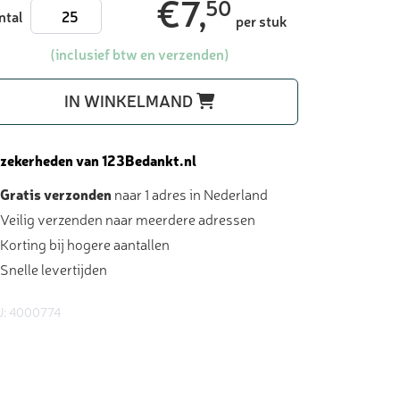
€
7,
50
Merci
ntal
per stuk
250
gram
(inclusief btw en verzenden)
met
kaart
IN WINKELMAND
-
chocolade
bedankjes
 zekerheden van 123Bedankt.nl
aantal
Gratis verzonden
naar 1 adres in Nederland
Veilig verzenden naar meerdere adressen
Korting bij hogere aantallen
Snelle levertijden
U: 4000774