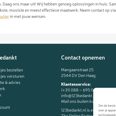
. Daag ons maar uit! Wij hebben genoeg oplossingen in huis. Sa
ukste, mooiste en meest effectieve maatwerk. Neem contact op vi
ulier
in met jouw wensen.
edankt
Contact opnemen
Mangaanstraat 25
jes bestellen
2544 DV Den Haag
jes versturen
tie & advies
Klantenservice:
erk
(+31) 088 – 695 06 95
k
info@123bedankt.nl
Mail ons buiten kantoortijden.
Om de beste 
ccount
123bedankt.nl is een onderdee
over je appa
The Online Factory.
technologieë