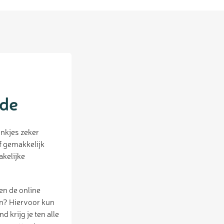
ade
nkjes zeker
f gemakkelijk
akelijke
pen de online
en? Hiervoor kun
 krijg je ten alle