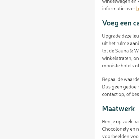
winkelwagen en ki
informatie over
b
Voeg een c
Upgrade deze leu
uit het ruime aa
tot de Sauna & We
winkelstraten, on
mooiste hotels of
Bepaal de waarde
Dus geen gedoe m
contact op, of be
Maatwerk
Ben je op zoek n
Chocolonely en n
voorbeelden voork