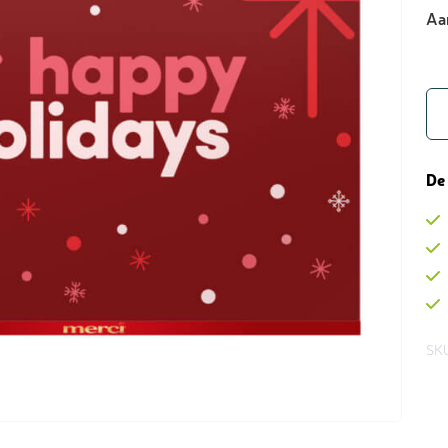
Aa
De
SK