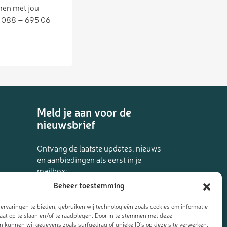
men met jou
a 088 – 695 06
Meld je aan voor de
nieuwsbrief
Ontvang de laatste updates, nieuws
en aanbiedingen als eerst in je
mailbox:
Beheer toestemming
ervaringen te bieden, gebruiken wij technologieën zoals cookies om informatie
l van
raat op te slaan en/of te raadplegen. Door in te stemmen met deze
n kunnen wij gegevens zoals surfgedrag of unieke ID's op deze site verwerken.