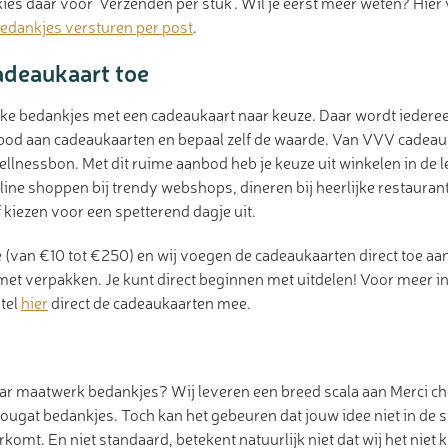
es daar voor ‘Verzenden per stuk’. Wil je eerst meer weten? Hier 
edankjes versturen per post
.
adeaukaart toe
ke bedankjes met een cadeaukaart naar keuze. Daar wordt iedereen
nbod aan cadeaukaarten en bepaal zelf de waarde. Van VVV cadeau
llnessbon. Met dit ruime aanbod heb je keuze uit winkelen in de 
line shoppen bij trendy webshops, dineren bij heerlijke restaurant
 kiezen voor een spetterend dagje uit.
 (van €10 tot €250) en wij voegen de cadeaukaarten direct toe aa
et verpakken. Je kunt direct beginnen met uitdelen! Voor meer 
stel
hier
direct de cadeaukaarten mee.
aar maatwerk bedankjes? Wij leveren een breed scala aan Merci c
ougat bedankjes. Toch kan het gebeuren dat jouw idee niet in de 
omt. En niet standaard, betekent natuurlijk niet dat wij het nie