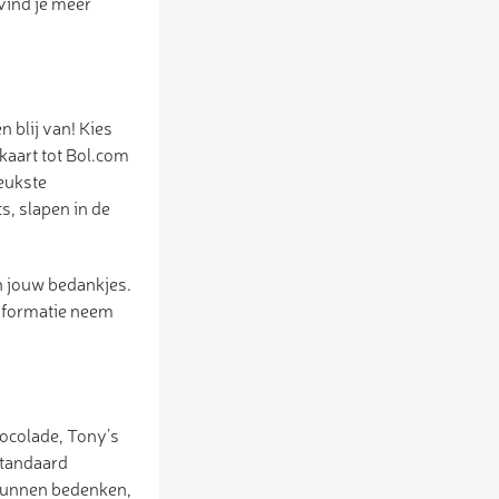
vind je meer
 blij van! Kies
kaart tot Bol.com
leukste
s, slapen in de
n jouw bedankjes.
informatie neem
hocolade, Tony’s
standaard
t kunnen bedenken,