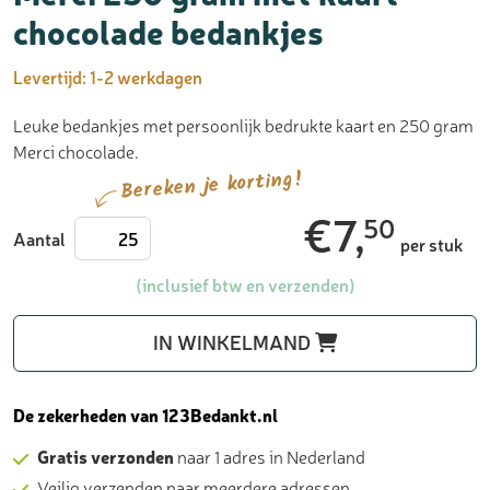
chocolade bedankjes
Levertijd:
1-2 werkdagen
Leuke bedankjes met persoonlijk bedrukte kaart en 250 gram
Merci chocolade.
Bereken je korting!
€
7,
50
Merci
Aantal
per stuk
250
gram
(inclusief btw en verzenden)
met
kaart
IN WINKELMAND
-
chocolade
bedankjes
De zekerheden van 123Bedankt.nl
aantal
Gratis verzonden
naar 1 adres in Nederland
Veilig verzenden naar meerdere adressen