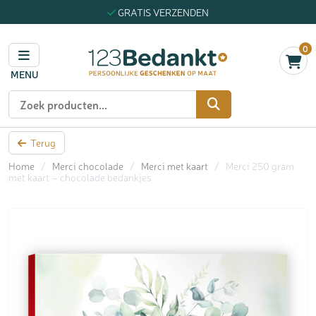
GRATIS VERZENDEN
0
MENU
Zoeken
Terug
Home
/
Merci chocolade
/
Merci met kaart
/
Merci 250 gram
met kaart – chocolade bedankjes