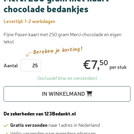
chocolade bedankjes
Levertijd:
1-2 werkdagen
Fijne Pasen kaart met 250 gram Merci chocolade en eigen
tekst.
Bereken je korting!
€
7,
50
Merci
Aantal
per stuk
250
gram
(inclusief btw en verzenden)
met
kaart
IN WINKELMAND
-
chocolade
bedankjes
De zekerheden van 123Bedankt.nl
aantal
Gratis verzonden
naar 1 adres in Nederland
Veilig verzenden naar meerdere adressen