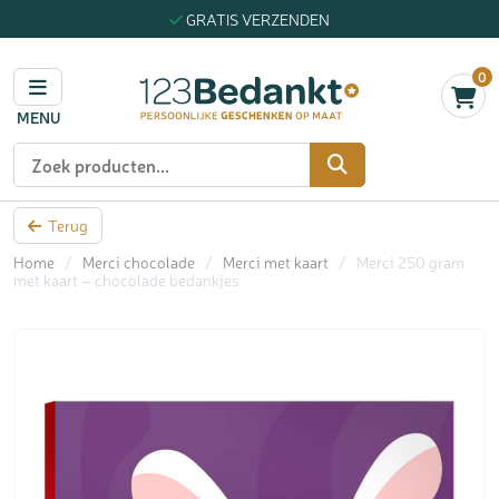
GRATIS VERZENDEN
0
MENU
Zoeken
Terug
Home
/
Merci chocolade
/
Merci met kaart
/
Merci 250 gram
met kaart – chocolade bedankjes