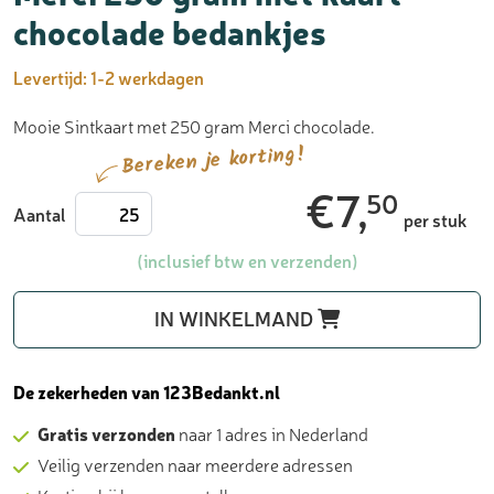
chocolade bedankjes
Levertijd:
1-2 werkdagen
Mooie Sintkaart met 250 gram Merci chocolade.
Bereken je korting!
€
7,
50
Merci
Aantal
per stuk
250
gram
(inclusief btw en verzenden)
met
kaart
IN WINKELMAND
-
chocolade
bedankjes
De zekerheden van 123Bedankt.nl
aantal
Gratis verzonden
naar 1 adres in Nederland
Veilig verzenden naar meerdere adressen