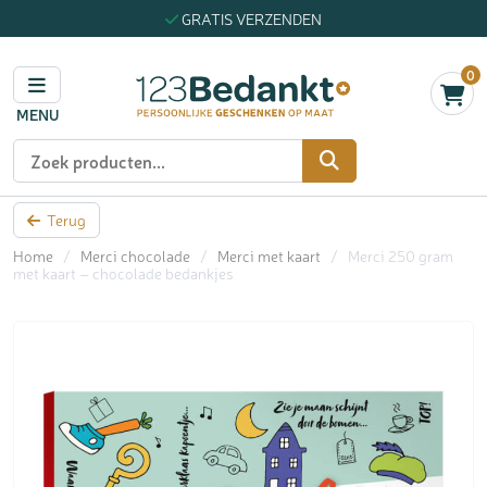
GRATIS VERZENDEN
0
MENU
Zoeken
Terug
Home
/
Merci chocolade
/
Merci met kaart
/
Merci 250 gram
met kaart – chocolade bedankjes