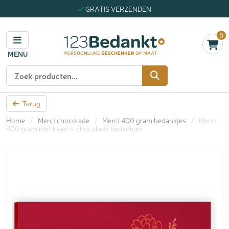
GRATIS VERZENDEN
0
MENU
Zoeken
Terug
Home
/
Merci chocolade
/
Merci 400 gram bedankjes
/
Merci
400 gram met kaart – chocolade bedankjes