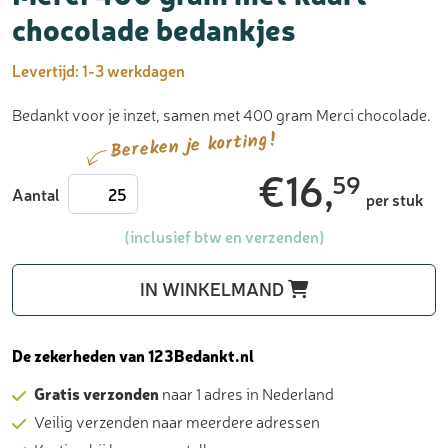
chocolade bedankjes
Levertijd:
1-3 werkdagen
Bedankt voor je inzet, samen met 400 gram Merci chocolade.
Bereken je korting!
€
16,
59
Merci
Aantal
per stuk
400
gram
(inclusief btw en verzenden)
met
kaart
IN WINKELMAND
-
chocolade
bedankjes
De zekerheden van 123Bedankt.nl
aantal
Gratis verzonden
naar 1 adres in Nederland
Veilig verzenden naar meerdere adressen