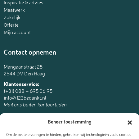
Inspiratie & advies
Maatwerk
Zakelijk
Offerte
Mijn account
Contact opnemen
Mangaanstraat 25
2544 DV Den Haag
Klantenservice:
(+31) 088 – 695 06 95
info@123bedankt.nl
Mail ons buiten kantoortijden.
123bedankt.nl is een onderdeel van
Beheer toestemming
The Online Factory.
Om de beste ervaringen te bieden, gebruiken wij technologieën zoals cookies