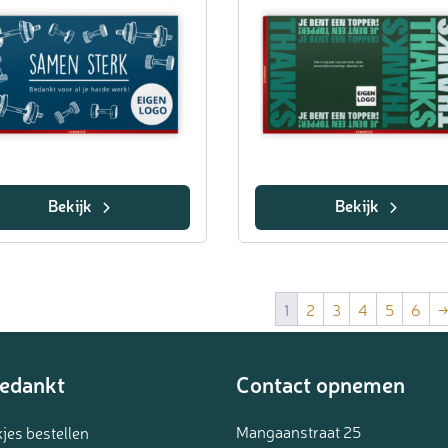
Bekijk
Bekijk
1
2
3
4
5
6
edankt
Contact opnemen
Mangaanstraat 25
jes bestellen