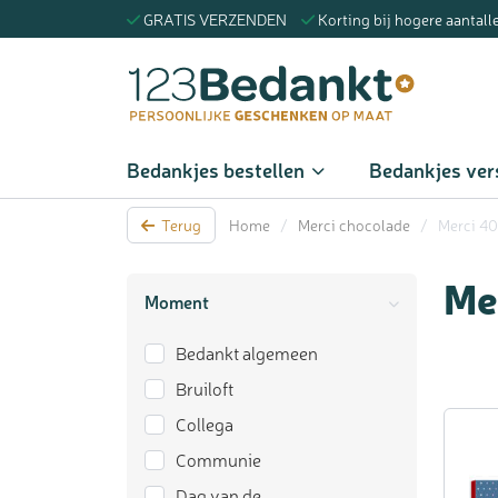
GRATIS VERZENDEN
Korting bij hogere aantall
Zoeke
Bedankjes bestellen
Bedankjes ver
Terug
Home
/
Merci chocolade
/
Merci 40
Me
Moment
Bedankt algemeen
Bruiloft
Collega
Communie
Dag van de…