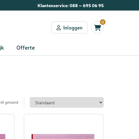
Klantenservice:
088 – 695 06 95
0
Inloggen
jk
Offerte
rdt getoond