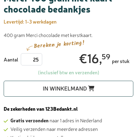
chocolade bedankjes
Levertijd:
1-3 werkdagen
400 gram Merci chocolade met kerstkaart.
Bereken je korting!
€
16,
59
Merci
Aantal
per stuk
400
gram
(inclusief btw en verzenden)
met
kaart
IN WINKELMAND
-
chocolade
bedankjes
De zekerheden van 123Bedankt.nl
aantal
Gratis verzonden
naar 1 adres in Nederland
Veilig verzenden naar meerdere adressen