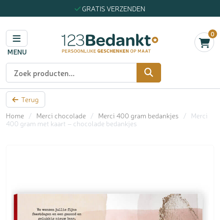
GRATIS VERZENDEN
0
MENU
Zoeken
Terug
Home
/
Merci chocolade
/
Merci 400 gram bedankjes
/
Merci
400 gram met kaart – chocolade bedankjes