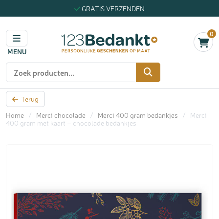
GRATIS VERZENDEN
0
MENU
Zoeken
Terug
Home
/
Merci chocolade
/
Merci 400 gram bedankjes
/
Merci
400 gram met kaart – chocolade bedankjes