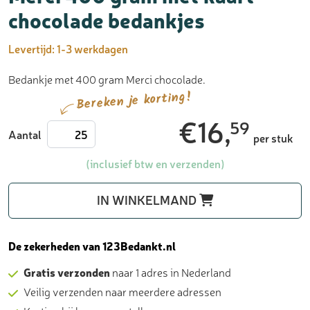
chocolade bedankjes
Levertijd:
1-3 werkdagen
Bedankje met 400 gram Merci chocolade.
Bereken je korting!
€
16,
59
Merci
Aantal
per stuk
400
gram
(inclusief btw en verzenden)
met
kaart
IN WINKELMAND
-
chocolade
bedankjes
De zekerheden van 123Bedankt.nl
aantal
Gratis verzonden
naar 1 adres in Nederland
Veilig verzenden naar meerdere adressen