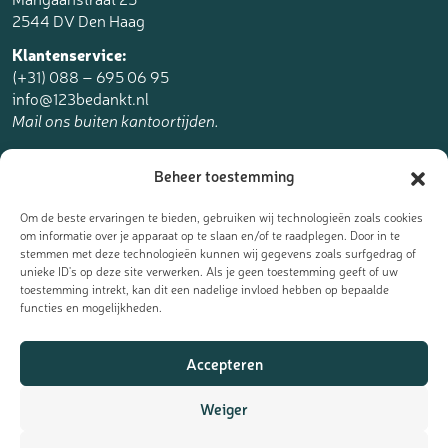
2544 DV Den Haag
Klantenservice:
(+31) 088 – 695 06 95
info@123bedankt.nl
Mail ons buiten kantoortijden.
123bedankt.nl is een onderdeel van
Beheer toestemming
The Online Factory.
Om de beste ervaringen te bieden, gebruiken wij technologieën zoals cookies
om informatie over je apparaat op te slaan en/of te raadplegen. Door in te
stemmen met deze technologieën kunnen wij gegevens zoals surfgedrag of
unieke ID's op deze site verwerken. Als je geen toestemming geeft of uw
toestemming intrekt, kan dit een nadelige invloed hebben op bepaalde
Meld je aan voor de nieuwsbrief
functies en mogelijkheden.
Ontvang de laatste updates, nieuws en aanbiedingen als eerst
Accepteren
in je mailbox:
Weiger