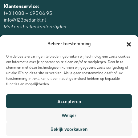
Klantenservice:
(+31) 088 – 695 06 95
info@123bedankt.nl
Mail ons buiten kantoortijden.
123bedankt.nl is een onderdeel van
Beheer toestemming
The Online Factory.
Om de beste ervaringen te bieden, gebruiken wij technologieën zoals cookies
om informatie over je apparaat op te slaan en/of te raadplegen. Door in te
stemmen met deze technologieën kunnen wij gegevens zoals surfgedrag of
unieke ID's op deze site verwerken. Als je geen toestemming geeft of uw
toestemming intrekt, kan dit een nadelige invloed hebben op bepaalde
Meld je aan voor de nieuwsbrief
functies en mogelijkheden.
Ontvang de laatste updates, nieuws en aanbiedingen als eerst
Accepteren
in je mailbox:
Weiger
Bekijk voorkeuren