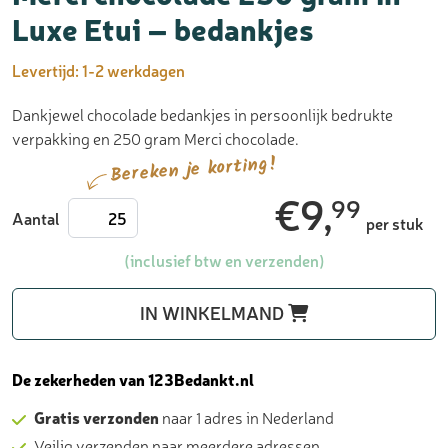
Luxe Etui – bedankjes
Levertijd:
1-2 werkdagen
Dankjewel chocolade bedankjes in persoonlijk bedrukte
verpakking en 250 gram Merci chocolade.
Bereken je korting!
€
9,
99
Merci
Aantal
per stuk
chocolade
250
(inclusief btw en verzenden)
gram
in
IN WINKELMAND
Luxe
Etui
-
De zekerheden van 123Bedankt.nl
bedankjes
Gratis verzonden
naar 1 adres in Nederland
aantal
Veilig verzenden naar meerdere adressen