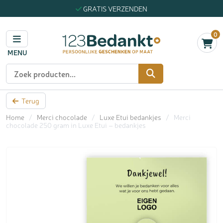
GRATIS VERZENDEN
0
MENU
Zoeken
Terug
Home
/
Merci chocolade
/
Luxe Etui bedankjes
/
Merci
chocolade 250 gram in Luxe Etui – bedankjes