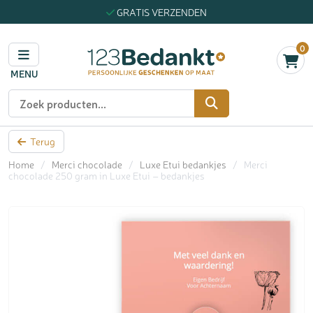
GRATIS VERZENDEN
0
MENU
Zoeken
Terug
Home
/
Merci chocolade
/
Luxe Etui bedankjes
/
Merci
chocolade 250 gram in Luxe Etui – bedankjes