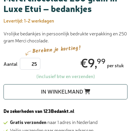
Luxe Etui – bedankjes
Levertijd:
1-2 werkdagen
Vrolijke bedankjes in persoonlijk bedrukte verpakking en 250
gram Merci chocolade.
Bereken je korting!
€
9,
99
Merci
Aantal
per stuk
chocolade
250
(inclusief btw en verzenden)
gram
in
IN WINKELMAND
Luxe
Etui
-
De zekerheden van 123Bedankt.nl
bedankjes
Gratis verzonden
naar 1 adres in Nederland
aantal
Veilig verzenden naar meerdere adressen