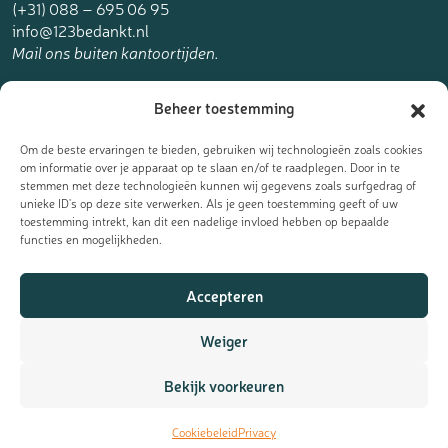
(+31) 088 – 695 06 95
info@123bedankt.nl
Mail ons buiten kantoortijden.
123bedankt.nl is een onderdeel van
Beheer toestemming
The Online Factory.
Om de beste ervaringen te bieden, gebruiken wij technologieën zoals cookies
om informatie over je apparaat op te slaan en/of te raadplegen. Door in te
stemmen met deze technologieën kunnen wij gegevens zoals surfgedrag of
unieke ID's op deze site verwerken. Als je geen toestemming geeft of uw
toestemming intrekt, kan dit een nadelige invloed hebben op bepaalde
Meld je aan voor de nieuwsbrief
functies en mogelijkheden.
Ontvang de laatste updates, nieuws en aanbiedingen als eerst
Accepteren
in je mailbox:
Weiger
Bekijk voorkeuren
Cookiebeleid
Privacy