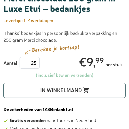
Luxe Etui – bedankjes
Levertijd:
1-2 werkdagen
‘Thanks’ bedankjes in persoonlijk bedrukte verpakking en
250 gram Merci chocolade.
Bereken je korting!
€
9,
99
Merci
Aantal
per stuk
chocolade
250
(inclusief btw en verzenden)
gram
in
IN WINKELMAND
Luxe
Etui
-
De zekerheden van 123Bedankt.nl
bedankjes
Gratis verzonden
naar 1 adres in Nederland
aantal
Veilig verzenden naar meerdere adressen