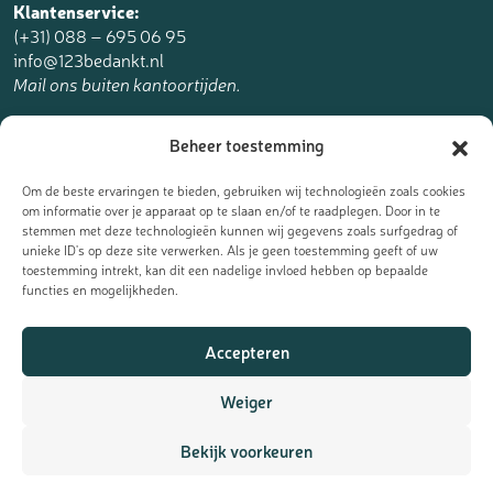
Klantenservice:
(+31) 088 – 695 06 95
info@123bedankt.nl
Mail ons buiten kantoortijden.
123bedankt.nl is een onderdeel van
Beheer toestemming
The Online Factory.
Om de beste ervaringen te bieden, gebruiken wij technologieën zoals cookies
om informatie over je apparaat op te slaan en/of te raadplegen. Door in te
stemmen met deze technologieën kunnen wij gegevens zoals surfgedrag of
unieke ID's op deze site verwerken. Als je geen toestemming geeft of uw
toestemming intrekt, kan dit een nadelige invloed hebben op bepaalde
Meld je aan voor de nieuwsbrief
functies en mogelijkheden.
Ontvang de laatste updates, nieuws en aanbiedingen als eerst
Accepteren
in je mailbox:
Weiger
Bekijk voorkeuren