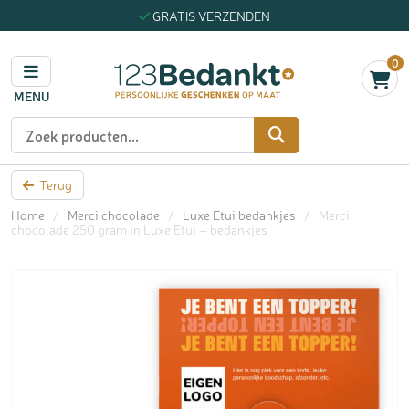
GRATIS VERZENDEN
0
MENU
Zoeken
Terug
Home
/
Merci chocolade
/
Luxe Etui bedankjes
/
Merci
chocolade 250 gram in Luxe Etui – bedankjes