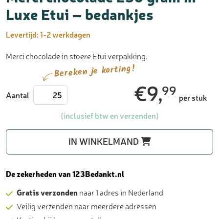
Luxe Etui – bedankjes
Levertijd:
1-2 werkdagen
Merci chocolade in stoere Etui verpakking.
Bereken je korting!
€
9,
99
Merci
Aantal
per stuk
chocolade
250
(inclusief btw en verzenden)
gram
in
IN WINKELMAND
Luxe
Etui
-
De zekerheden van 123Bedankt.nl
bedankjes
Gratis verzonden
naar 1 adres in Nederland
aantal
Veilig verzenden naar meerdere adressen