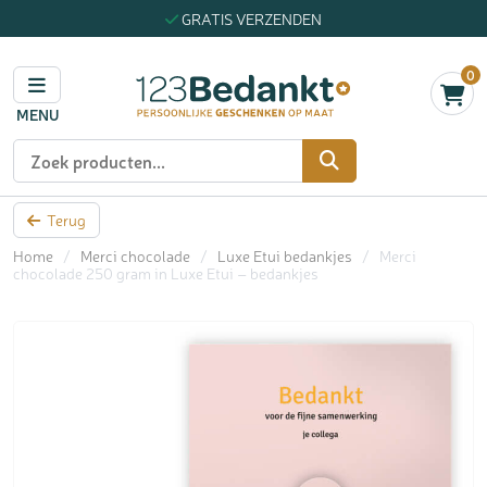
GRATIS VERZENDEN
0
MENU
Zoeken
Terug
Home
/
Merci chocolade
/
Luxe Etui bedankjes
/
Merci
chocolade 250 gram in Luxe Etui – bedankjes