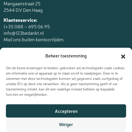
Mangaanstraat 25
2544 DV Den Haag
Klantenservice:
(+31) 088 – 695 06 95
info@123bedankt.nl
Mail ons buiten kantoortijden.
123bedankt.nl is een onderdeel van
Beheer toestemming
The Online Factory.
Om de beste ervaringen te bieden, gebruiken wij technologieën zoals cookies
om informatie over je apparaat op te slaan en/of te raadplegen. Door in te
stemmen met deze technologieën kunnen wij gegevens zoals surfgedrag of
unieke ID's op deze site verwerken. Als je geen toestemming geeft of uw
toestemming intrekt, kan dit een nadelige invloed hebben op bepaalde
Meld je aan voor de nieuwsbrief
functies en mogelijkheden.
Ontvang de laatste updates, nieuws en aanbiedingen als eerst
Accepteren
in je mailbox:
Weiger