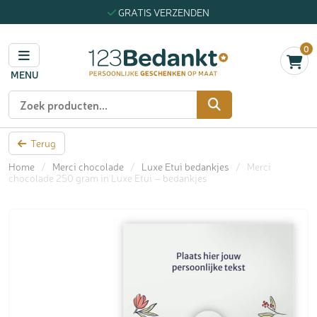
GRATIS VERZENDEN
0
MENU
Zoeken
Terug
Home
/
Merci chocolade
/
Luxe Etui bedankjes
/
Merci
chocolade 250 gram in Luxe Etui – bedankjes