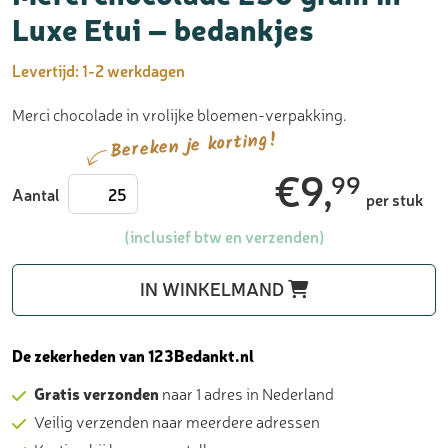
Luxe Etui – bedankjes
Levertijd:
1-2 werkdagen
Merci chocolade in vrolijke bloemen-verpakking.
Bereken je korting!
€
9,
99
Merci
Aantal
per stuk
chocolade
250
(inclusief btw en verzenden)
gram
in
IN WINKELMAND
Luxe
Etui
-
De zekerheden van 123Bedankt.nl
bedankjes
Gratis verzonden
naar 1 adres in Nederland
aantal
Veilig verzenden naar meerdere adressen