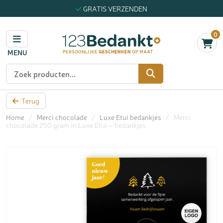
GRATIS VERZENDEN
0
MENU
Zoeken
Terug
Home
/
Merci chocolade
/
Luxe Etui bedankjes
/
Merci
chocolade 250 gram in Luxe Etui – bedankjes