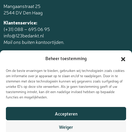
Mangaanstraat 25
2544 DV Den Haag
Klantenservice:
(+31) 088 – 695 06 95
info@123bedankt.nl
Mail ons buiten kantoortijden.
123bedankt.nl is een onderdeel van
Beheer toestemming
The Online Factory.
Om de beste ervaringen te bieden, gebruiken wij technologieën zoals cookies
om informatie over je apparaat op te slaan en/of te raadplegen. Door in te
stemmen met deze technologieën kunnen wij gegevens zoals surfgedrag of
unieke ID's op deze site verwerken. Als je geen toestemming geeft of uw
toestemming intrekt, kan dit een nadelige invloed hebben op bepaalde
Meld je aan voor de nieuwsbrief
functies en mogelijkheden.
Ontvang de laatste updates, nieuws en aanbiedingen als eerst
Accepteren
in je mailbox:
Weiger