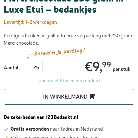
Luxe Etui – bedankjes
Levertijd:
1-2 werkdagen
Kerstgeschenken in geïllustreerde verpakking met 250 gram
Merci chocolade.
Bereken je korting!
€
9,
99
Merci
Aantal
per stuk
chocolade
250
(inclusief btw en verzenden)
gram
in
IN WINKELMAND
Luxe
Etui
-
De zekerheden van 123Bedankt.nl
bedankjes
Gratis verzonden
naar 1 adres in Nederland
aantal
Veilig verzenden naar meerdere adressen