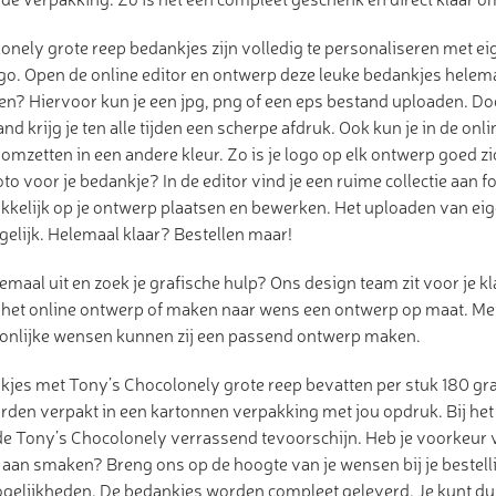
nely grote reep bedankjes zijn volledig te personaliseren met eig
go. Open de online editor en ontwerp deze leuke bedankjes helemaa
en? Hiervoor kun je een jpg, png of een eps bestand uploaden. Do
d krijg je ten alle tijden een scherpe afdruk. Ook kun je in de onli
omzetten in een andere kleur. Zo is je logo op elk ontwerp goed z
to voor je bedankje? In de editor vind je een ruime collectie aan f
kelijk op je ontwerp plaatsen en bewerken. Het uploaden van eige
elijk. Helemaal klaar? Bestellen maar!
emaal uit en zoek je grafische hulp? Ons design team zit voor je kla
 het online ontwerp of maken naar wens een ontwerp op maat. Me
soonlijke wensen kunnen zij een passend ontwerp maken.
kjes met Tony’s Chocolonely grote reep bevatten per stuk 180 gr
rden verpakt in een kartonnen verpakking met jou opdruk. Bij he
e Tony’s Chocolonely verrassend tevoorschijn. Heb je voorkeur
ie aan smaken? Breng ons op de hoogte van je wensen bij je bestell
mogelijkheden. De bedankjes worden compleet geleverd. Je kunt du