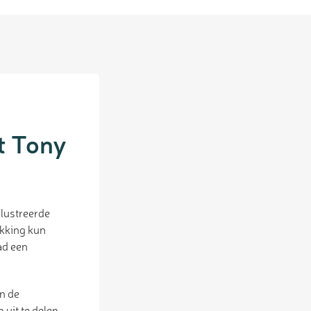
t Tony
llustreerde
akking kun
ad een
n de
uit te delen.