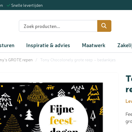
en
Snelle levertijden
n
sturen
Inspiratie & advies
Maatwerk
Zakeli
ny's GROTE repen
/
Tony Chocolonely grote reep – bedankjes
T
r
Lev
Fee
gro