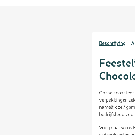
Beschrijving
A
Feestel
Chocol
Opzoek naar fees
verpakkingen zek
namelijk zelf gem
bedrijfslogo voor
Voeg naar wens B
cadeaukaarten in 