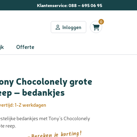
Klantenservice:
088 – 695 06 95
0
Inloggen
jk
Offerte
ony Chocolonely grote
eep – bedankjes
ertijd:
1-2 werkdagen
stelijke bedankjes met Tony’s Chocolonely
te reep.
Bereken je korting!