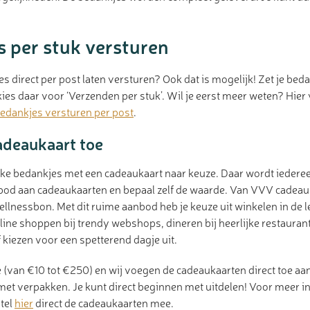
 per stuk versturen
es direct per post laten versturen? Ook dat is mogelijk! Zet je beda
es daar voor ‘Verzenden per stuk’. Wil je eerst meer weten? Hier 
edankjes versturen per post
.
adeaukaart toe
ke bedankjes met een cadeaukaart naar keuze. Daar wordt iedereen
nbod aan cadeaukaarten en bepaal zelf de waarde. Van VVV cadeau
llnessbon. Met dit ruime aanbod heb je keuze uit winkelen in de 
line shoppen bij trendy webshops, dineren bij heerlijke restaurant
 kiezen voor een spetterend dagje uit.
 (van €10 tot €250) en wij voegen de cadeaukaarten direct toe aa
et verpakken. Je kunt direct beginnen met uitdelen! Voor meer 
stel
hier
direct de cadeaukaarten mee.