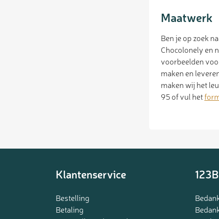
Maatwerk
Ben je op zoek n
Chocolonely en n
voorbeelden voork
maken en leveren
maken wij het le
95 of vul het
form
Klantenservice
123B
Bestelling
Bedank
Betaling
Bedank