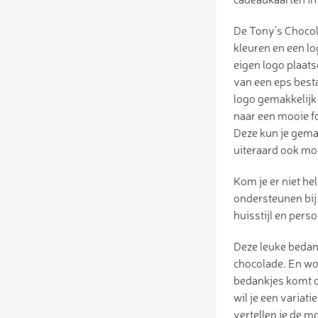
De Tony’s Chocolo
kleuren en een lo
eigen logo plaats
van een eps bestan
logo gemakkelijk 
naar een mooie fo
Deze kun je gemak
uiteraard ook mog
Kom je er niet hel
ondersteunen bij
huisstijl en per
Deze leuke bedan
chocolade. En wo
bedankjes komt d
wil je een variat
vertellen je de 