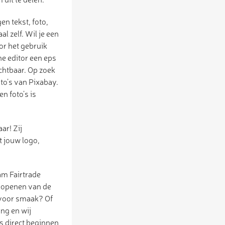
en tekst, foto,
l zelf. Wil je een
or het gebruik
ne editor een eps
ichtbaar. Op zoek
oto’s van Pixabay.
n foto’s is
ar! Zij
t jouw logo,
am Fairtrade
t openen van de
 voor smaak? Of
ing en wij
s direct beginnen