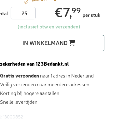
€
7,
99
Tony
ntal
per stuk
Chocolonely
grote
(inclusief btw en verzenden)
reep
-
IN WINKELMAND
bedankjes
aantal
 zekerheden van 123Bedankt.nl
Gratis verzonden
naar 1 adres in Nederland
Veilig verzenden naar meerdere adressen
Korting bij hogere aantallen
Snelle levertijden
U: 13000852