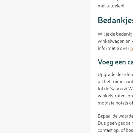
met uitdelen!
Bedankjes
Wil je de bedankj
winkelwagen en ki
informatie over
b
Voeg een c
Upgrade deze leu
uit het ruime aa
tot de Sauna & We
winkelstraten, on
mooiste hotels of
Bepaal de waarde
Dus geen gedoe m
contact op, of be