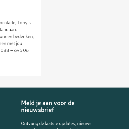
hocolade, Tony’s
standaard
t kunnen bedenken,
men met jou
a 088 – 695 06
Meld je aan voor de
nieuwsbrief
Ontvang de laatste updates, nieuws