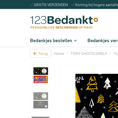
GRATIS VERZENDEN
Korting bij hogere aantall
Zoeke
Bedankjes bestellen
Bedankjes ver
Terug
Home
/
TONY CHOCOLONELY
/
To