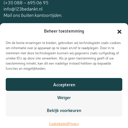
(+31) 088 – 695 06 95
info@123bedankt.nl
Mail ons buiten kantoortijden.
123bedankt.nl is een onderdeel van
Beheer toestemming
The Online Factory.
Om de beste ervaringen te bieden, gebruiken wij technologieën zoals cookies
om informatie over je apparaat op te slaan en/of te raadplegen. Door in te
stemmen met deze technologieën kunnen wij gegevens zoals surfgedrag of
unieke ID's op deze site verwerken. Als je geen toestemming geeft of uw
toestemming intrekt, kan dit een nadelige invloed hebben op bepaalde
Meld je aan voor de nieuwsbrief
functies en mogelijkheden.
Ontvang de laatste updates, nieuws en aanbiedingen als eerst
Accepteren
in je mailbox:
Weiger
Bekijk voorkeuren
Cookiebeleid
Privacy