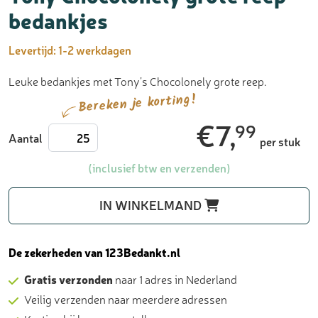
bedankjes
Levertijd:
1-2 werkdagen
Leuke bedankjes met Tony’s Chocolonely grote reep.
Bereken je korting!
€
7,
99
Tony
Aantal
per stuk
Chocolonely
grote
(inclusief btw en verzenden)
reep
-
IN WINKELMAND
bedankjes
aantal
De zekerheden van 123Bedankt.nl
Gratis verzonden
naar 1 adres in Nederland
Veilig verzenden naar meerdere adressen