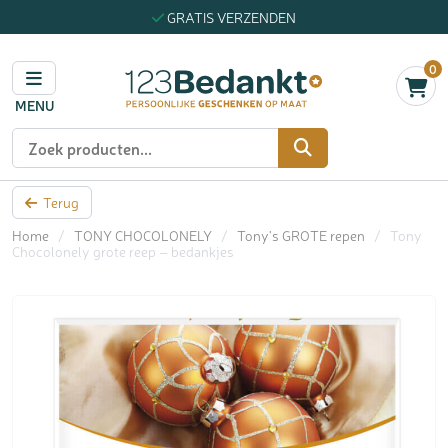
GRATIS VERZENDEN
0
MENU
Zoeken
Terug
Home
/
TONY CHOCOLONELY
/
Tony's GROTE repen
/
Tony
Chocolonely grote reep – bedankjes