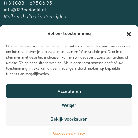
(+31) 088 – 695 06 95
info@123bedankt.nl
Mail ons buiten kantoortijden.
123bedankt.nl is een onderdeel van
Beheer toestemming
The Online Factory.
Om de beste ervaringen te bieden, gebruiken wij technologieën zoals cookies
om informatie over je apparaat op te slaan en/of te raadplegen. Door in te
stemmen met deze technologieën kunnen wij gegevens zoals surfgedrag of
unieke ID's op deze site verwerken. Als je geen toestemming geeft of uw
toestemming intrekt, kan dit een nadelige invloed hebben op bepaalde
Meld je aan voor de nieuwsbrief
functies en mogelijkheden.
Ontvang de laatste updates, nieuws en aanbiedingen als eerst
Accepteren
in je mailbox:
Weiger
Bekijk voorkeuren
Cookiebeleid
Privacy