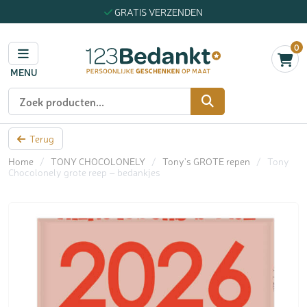
GRATIS VERZENDEN
0
MENU
Zoeken
Terug
Home
/
TONY CHOCOLONELY
/
Tony's GROTE repen
/
Tony
Chocolonely grote reep – bedankjes