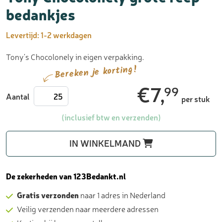
bedankjes
Levertijd:
1-2 werkdagen
Tony’s Chocolonely in eigen verpakking.
Bereken je korting!
€
7,
99
Tony
Aantal
per stuk
Chocolonely
grote
(inclusief btw en verzenden)
reep
-
IN WINKELMAND
bedankjes
aantal
De zekerheden van 123Bedankt.nl
Gratis verzonden
naar 1 adres in Nederland
Veilig verzenden naar meerdere adressen