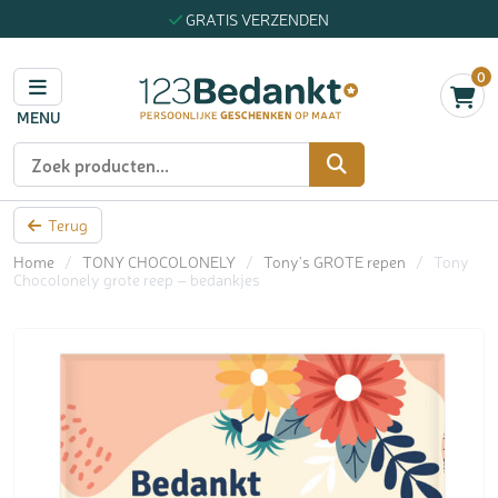
GRATIS VERZENDEN
0
MENU
Zoeken
Terug
Home
/
TONY CHOCOLONELY
/
Tony's GROTE repen
/
Tony
Chocolonely grote reep – bedankjes