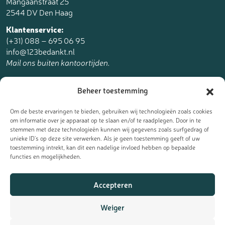
Mangaanstraat 25
2544 DV Den Haag
Klantenservice:
(+31) 088 – 695 06 95
info@123bedankt.nl
Mail ons buiten kantoortijden.
123bedankt.nl is een onderdeel van
Beheer toestemming
The Online Factory.
Om de beste ervaringen te bieden, gebruiken wij technologieën zoals cookies
om informatie over je apparaat op te slaan en/of te raadplegen. Door in te
stemmen met deze technologieën kunnen wij gegevens zoals surfgedrag of
unieke ID's op deze site verwerken. Als je geen toestemming geeft of uw
toestemming intrekt, kan dit een nadelige invloed hebben op bepaalde
Meld je aan voor de nieuwsbrief
functies en mogelijkheden.
Ontvang de laatste updates, nieuws en aanbiedingen als eerst
Accepteren
in je mailbox:
Weiger