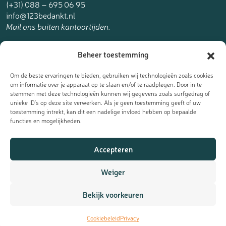
(+31) 088 – 695 06 95
info@123bedankt.nl
Mail ons buiten kantoortijden.
123bedankt.nl is een onderdeel van
Beheer toestemming
The Online Factory.
Om de beste ervaringen te bieden, gebruiken wij technologieën zoals cookies
om informatie over je apparaat op te slaan en/of te raadplegen. Door in te
stemmen met deze technologieën kunnen wij gegevens zoals surfgedrag of
unieke ID's op deze site verwerken. Als je geen toestemming geeft of uw
toestemming intrekt, kan dit een nadelige invloed hebben op bepaalde
Meld je aan voor de nieuwsbrief
functies en mogelijkheden.
Ontvang de laatste updates, nieuws en aanbiedingen als eerst
Accepteren
in je mailbox:
Weiger
Bekijk voorkeuren
Cookiebeleid
Privacy