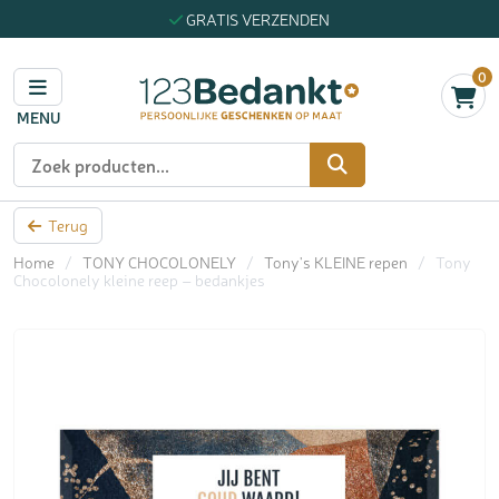
GRATIS VERZENDEN
0
MENU
Zoeken
Terug
Home
/
TONY CHOCOLONELY
/
Tony's KLEINE repen
/
Tony
Chocolonely kleine reep – bedankjes