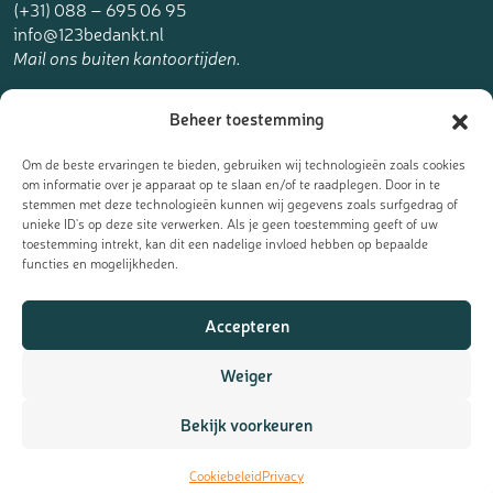
(+31) 088 – 695 06 95
info@123bedankt.nl
Mail ons buiten kantoortijden.
123bedankt.nl is een onderdeel van
Beheer toestemming
The Online Factory.
Om de beste ervaringen te bieden, gebruiken wij technologieën zoals cookies
om informatie over je apparaat op te slaan en/of te raadplegen. Door in te
stemmen met deze technologieën kunnen wij gegevens zoals surfgedrag of
unieke ID's op deze site verwerken. Als je geen toestemming geeft of uw
toestemming intrekt, kan dit een nadelige invloed hebben op bepaalde
Meld je aan voor de nieuwsbrief
functies en mogelijkheden.
Ontvang de laatste updates, nieuws en aanbiedingen als eerst
Accepteren
in je mailbox:
Weiger
Bekijk voorkeuren
Cookiebeleid
Privacy