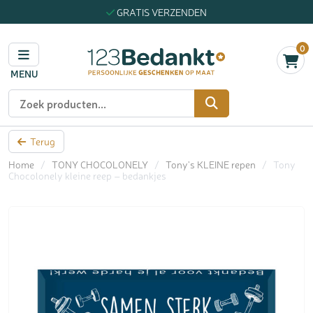
GRATIS VERZENDEN
0
MENU
Zoeken
Terug
Home
/
TONY CHOCOLONELY
/
Tony's KLEINE repen
/
Tony
Chocolonely kleine reep – bedankjes