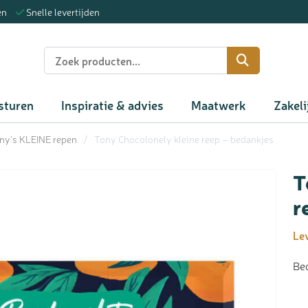
en
Snelle levertijden
n
sturen
Inspiratie & advies
Maatwerk
Zakeli
ny's KLEINE repen
/
Tony Chocolonely kleine reep – bedankjes
T
r
Lev
Bed