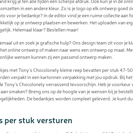
d krijg je ten alle tijden een scherpe afdruk. Ook kun je in de onli
omzetten in een andere kleur. Zo is je logo op elk ontwerp goed z
to voor je bedankje? In de editor vind je een ruime collectie aan f
kelijk op je ontwerp plaatsen en bewerken. Het uploaden van eige
elijk. Helemaal klaar? Bestellen maar!
emaal uit en zoek je grafische hulp? Ons design team zit voor je kla
 het online ontwerp of maken naar wens een ontwerp op maat. Me
soonlijke wensen kunnen zij een passend ontwerp maken.
kjes met Tony’s Chocolonely kleine reep bevatten per stuk 47-50
rden verpakt in een kartonnen verpakking met jou opdruk. Bij he
e Tony’s Chocolonely verrassend tevoorschijn. Heb je voorkeur
ie aan smaken? Breng ons op de hoogte van je wensen bij je bestell
mogelijkheden. De bedankjes worden compleet geleverd. Je kunt du
 per stuk versturen