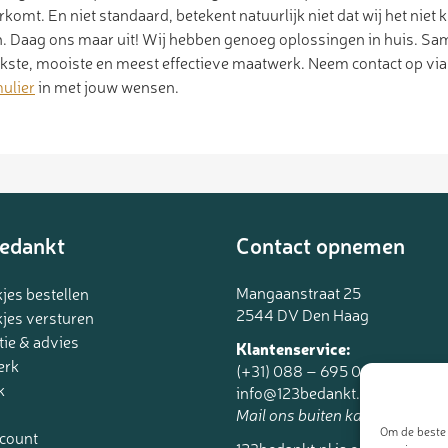
omt. En niet standaard, betekent natuurlijk niet dat wij het nie
. Daag ons maar uit! Wij hebben genoeg oplossingen in huis. Sa
ukste, mooiste en meest effectieve maatwerk. Neem contact op vi
ulier
in met jouw wensen.
edankt
Contact opnemen
Mangaanstraat 25
jes bestellen
2544 DV Den Haag
jes versturen
tie & advies
Klantenservice:
erk
(+31) 088 – 695 06 95
k
info@123bedankt.nl
Mail ons buiten kantoortijden.
Om de beste 
ccount
123bedankt.nl is een onderdee