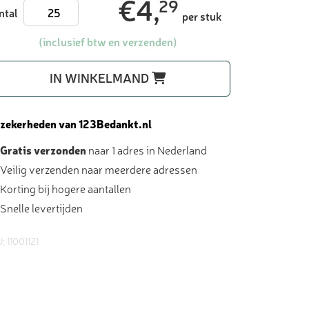
€
4,
29
Tony
ntal
per stuk
Chocolonely
kleine
(inclusief btw en verzenden)
reep
-
IN WINKELMAND
bedankjes
aantal
 zekerheden van 123Bedankt.nl
Gratis verzonden
naar 1 adres in Nederland
Veilig verzenden naar meerdere adressen
Korting bij hogere aantallen
Snelle levertijden
: 11001121