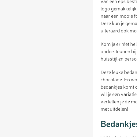
van een eps bestan
logo gemakkelijk 
naar een mooie fo
Deze kun je gemak
uiteraard ook mog
Kom je er niet hel
ondersteunen bij
huisstijl en per
Deze leuke bedan
chocolade. En wo
bedankjes komt d
wil je een variat
vertellen je de 
met uitdelen!
Bedankjes