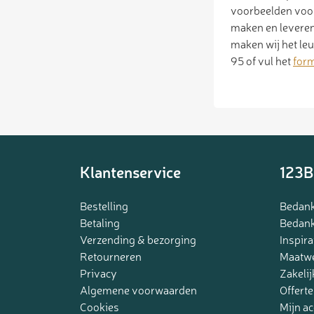
voorbeelden voork
maken en leveren
maken wij het le
95 of vul het
form
Klantenservice
123B
Bestelling
Bedank
Betaling
Bedank
Verzending & bezorging
Inspira
Retourneren
Maatw
Privacy
Zakelij
Algemene voorwaarden
Offerte
Cookies
Mijn a