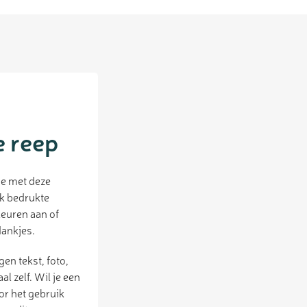
e reep
je met deze
jk bedrukte
leuren aan of
dankjes.
en tekst, foto,
l zelf. Wil je een
or het gebruik