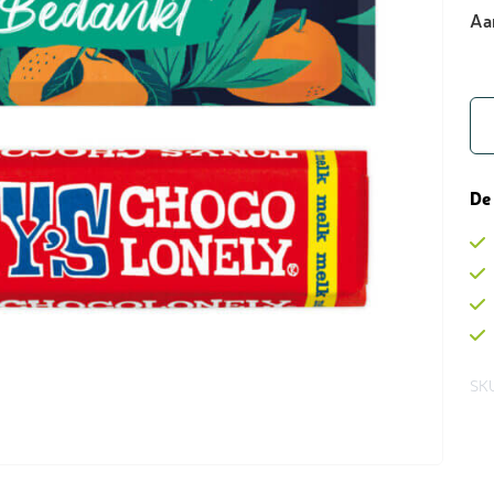
Aa
De
SKU