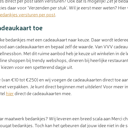
es direct per post laten versturen? Ook dat is mogelijk! Zet je beda
es daar voor ‘Verzenden per stuk’. Wil je eerst meer weten? Hier 
edankjes versturen per post
.
adeaukaart toe
ke bedankjes met een cadeaukaart naar keuze. Daar wordt iedereen
nbod aan cadeaukaarten en bepaal zelf de waarde. Van VVV cadeau
llnessbon. Met dit ruime aanbod heb je keuze uit winkelen in de 
line shoppen bij trendy webshops, dineren bij heerlijke restaurant
 kiezen voor een spetterend dagje uit.
 (van €10 tot €250) en wij voegen de cadeaukaarten direct toe aa
et verpakken. Je kunt direct beginnen met uitdelen! Voor meer 
stel
hier
direct de cadeaukaarten mee.
aar maatwerk bedankjes? Wij leveren een breed scala aan Merci c
ougat bedankjes. Toch kan het gebeuren dat jouw idee niet in de 