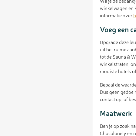
Wil je de bedankj
winkelwagen en ki
informatie over
b
Voeg een c
Upgrade deze leu
uit het ruime aa
tot de Sauna & We
winkelstraten, on
mooiste hotels of
Bepaal de waarde
Dus geen gedoe m
contact op, of be
Maatwerk
Ben je op zoek n
Chocolonely en n