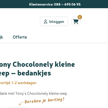
Klantenservice:
088 – 695 06 95
0
Inloggen
jk
Offerte
ony Chocolonely kleine
eep – bedankjes
ertijd:
1-2 werkdagen
ank met Tony’s Chocolonely kleine reep.
Bereken je korting!