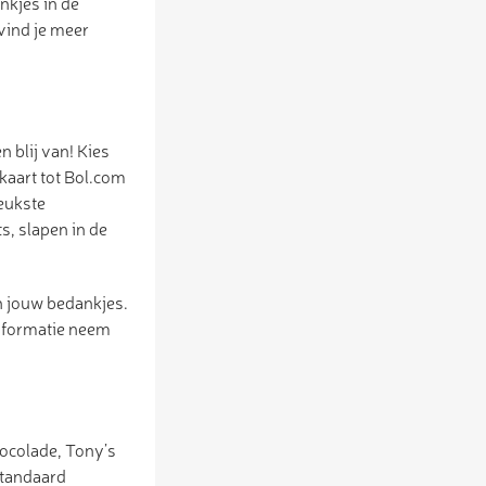
nkjes in de
vind je meer
 blij van! Kies
kaart tot Bol.com
leukste
s, slapen in de
n jouw bedankjes.
informatie neem
hocolade, Tony’s
standaard