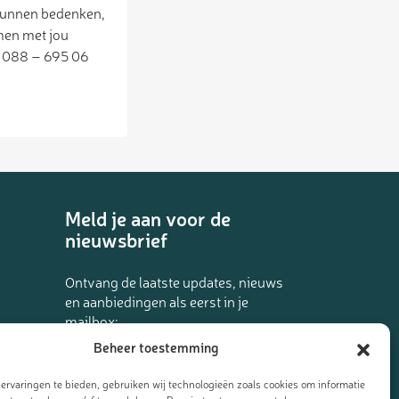
t kunnen bedenken,
men met jou
a 088 – 695 06
Meld je aan voor de
nieuwsbrief
Ontvang de laatste updates, nieuws
en aanbiedingen als eerst in je
mailbox:
Beheer toestemming
ervaringen te bieden, gebruiken wij technologieën zoals cookies om informatie
l van