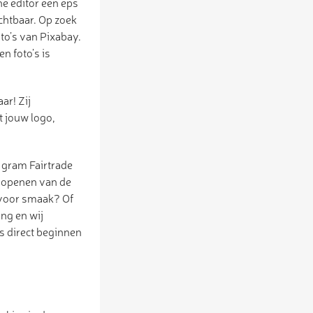
ne editor een eps
ichtbaar. Op zoek
oto’s van Pixabay.
n foto’s is
ar! Zij
t jouw logo,
 gram Fairtrade
t openen van de
 voor smaak? Of
ing en wij
s direct beginnen