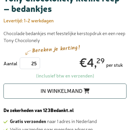
– bedankjes
Levertijd:
1-2 werkdagen
Chocolade bedankjes met feestelijke kerstopdruk en een reep
Tony Chocolonely
Bereken je korting!
€
4,
29
Tony
Aantal
per stuk
Chocolonely
kleine
(inclusief btw en verzenden)
reep
-
IN WINKELMAND
bedankjes
aantal
De zekerheden van 123Bedankt.nl
Gratis verzonden
naar 1 adres in Nederland
Veilig verzenden naar meerdere adressen