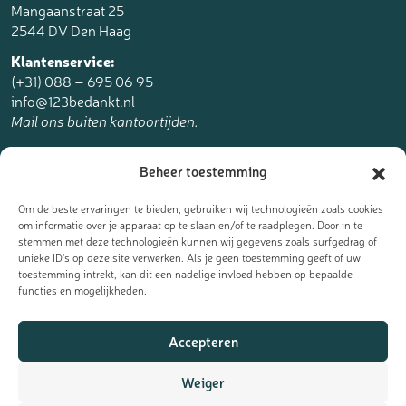
Mangaanstraat 25
2544 DV Den Haag
Klantenservice:
(+31) 088 – 695 06 95
info@123bedankt.nl
Mail ons buiten kantoortijden.
123bedankt.nl is een onderdeel van
Beheer toestemming
The Online Factory.
Om de beste ervaringen te bieden, gebruiken wij technologieën zoals cookies
om informatie over je apparaat op te slaan en/of te raadplegen. Door in te
stemmen met deze technologieën kunnen wij gegevens zoals surfgedrag of
unieke ID's op deze site verwerken. Als je geen toestemming geeft of uw
toestemming intrekt, kan dit een nadelige invloed hebben op bepaalde
Meld je aan voor de nieuwsbrief
functies en mogelijkheden.
Ontvang de laatste updates, nieuws en aanbiedingen als eerst
Accepteren
in je mailbox:
Weiger