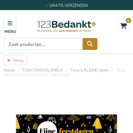
GRATIS VERZENDEN
0
MENU
Zoeken
Terug
Home
/
TONY CHOCOLONELY
/
Tony's KLEINE repen
/
Tony
Chocolonely kleine reep – bedankjes