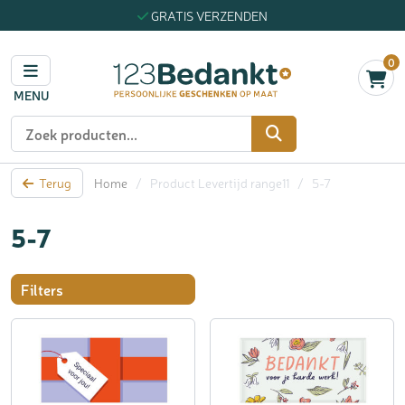
GRATIS VERZENDEN
0
MENU
Zoeken
Terug
Home
/
Product Levertijd range11
/
5-7
5-7
Filters