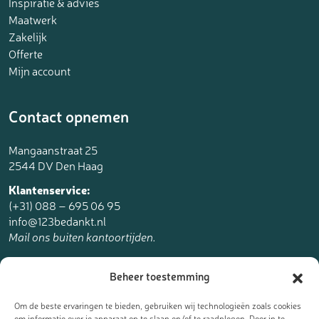
Inspiratie & advies
Maatwerk
Zakelijk
Offerte
Mijn account
Contact opnemen
Mangaanstraat 25
2544 DV Den Haag
Klantenservice:
(+31) 088 – 695 06 95
info@123bedankt.nl
Mail ons buiten kantoortijden.
123bedankt.nl is een onderdeel van
Beheer toestemming
The Online Factory.
Om de beste ervaringen te bieden, gebruiken wij technologieën zoals cookies
om informatie over je apparaat op te slaan en/of te raadplegen. Door in te