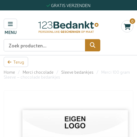
GRATIS VERZENDEN
0
MENU
Zoeken
Terug
Home
/
Merci chocolade
/
Sleeve bedankjes
/
Merci 100 gram
Sleeve – chocolade bedankjes