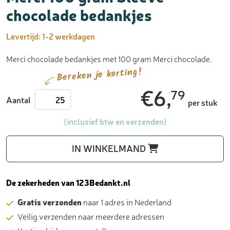
chocolade bedankjes
Levertijd:
1-2 werkdagen
Merci chocolade bedankjes met 100 gram Merci chocolade.
Bereken je korting!
€
6,
79
Merci
Aantal
per stuk
100
gram
(inclusief btw en verzenden)
Sleeve
-
IN WINKELMAND
chocolade
bedankjes
aantal
De zekerheden van 123Bedankt.nl
Gratis verzonden
naar 1 adres in Nederland
Veilig verzenden naar meerdere adressen