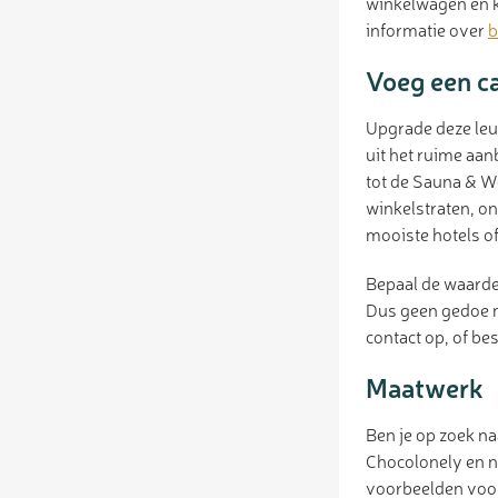
winkelwagen en ki
informatie over
b
Voeg een c
Upgrade deze leu
uit het ruime aa
tot de Sauna & We
winkelstraten, on
mooiste hotels of
Bepaal de waarde
Dus geen gedoe m
contact op, of be
Maatwerk
Ben je op zoek n
Chocolonely en n
voorbeelden voork