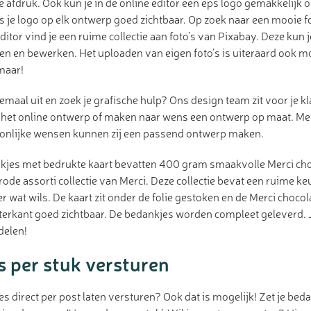
e afdruk. Ook kun je in de online editor een eps logo gemakkelijk 
is je logo op elk ontwerp goed zichtbaar. Op zoek naar een mooie f
ditor vind je een ruime collectie aan foto’s van Pixabay. Deze kun 
en en bewerken. Het uploaden van eigen foto’s is uiteraard ook m
maar!
emaal uit en zoek je grafische hulp? Ons design team zit voor je kla
 het online ontwerp of maken naar wens een ontwerp op maat. Me
soonlijke wensen kunnen zij een passend ontwerp maken.
kjes met bedrukte kaart bevatten 400 gram smaakvolle Merci ch
rode assorti collectie van Merci. Deze collectie bevat een ruime 
er wat wils. De kaart zit onder de folie gestoken en de Merci choco
hterkant goed zichtbaar. De bedankjes worden compleet geleverd. J
delen!
 per stuk versturen
es direct per post laten versturen? Ook dat is mogelijk! Zet je beda