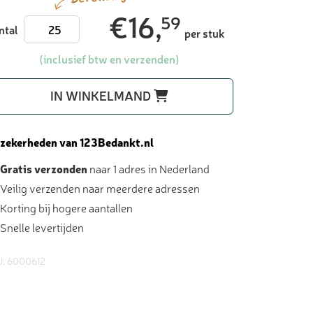
€
16,
59
Merci
ntal
per stuk
400
gram
(inclusief btw en verzenden)
met
kaart
IN WINKELMAND
-
chocolade
bedankjes
 zekerheden van 123Bedankt.nl
aantal
Gratis verzonden
naar 1 adres in Nederland
Veilig verzenden naar meerdere adressen
Korting bij hogere aantallen
Snelle levertijden
: 6000612