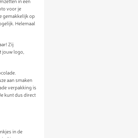
omzetten in een
oto voor je
je gemakkelijk op
ogelijk. Helemaal
ar! Zij
t jouw logo,
ocolade.
keuze aan smaken
lade verpakking is
e kunt dus direct
nkjes in de