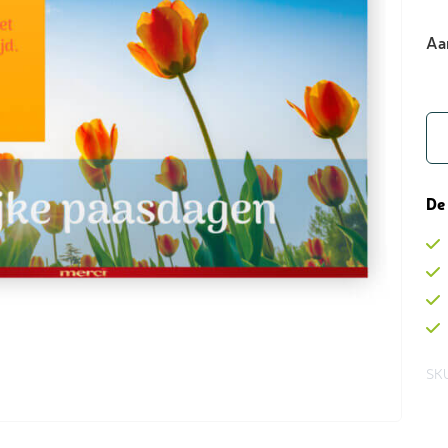
Aa
De
SKU