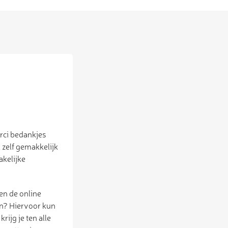
rci bedankjes
 zelf gemakkelijk
akelijke
pen de online
en? Hiervoor kun
ijg je ten alle