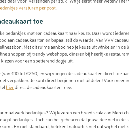
es daar voor ‘Verzenden per stuk’. Wil je eerst meer weten? Hier 
edankjes versturen per post
.
adeaukaart toe
ke bedankjes met een cadeaukaart naar keuze. Daar wordt iedereen
nbod aan cadeaukaarten en bepaal zelf de waarde. Van VVV cadeau
llnessbon. Met dit ruime aanbod heb je keuze uit winkelen in de 
line shoppen bij trendy webshops, dineren bij heerlijke restaurant
 kiezen voor een spetterend dagje uit.
 (van €10 tot €250) en wij voegen de cadeaukaarten direct toe aa
et verpakken. Je kunt direct beginnen met uitdelen! Voor meer 
stel
hier
direct de cadeaukaarten mee.
aar maatwerk bedankjes? Wij leveren een breed scala aan Merci c
ougat bedankjes. Toch kan het gebeuren dat jouw idee niet in de 
omt. En niet standaard, betekent natuurlijk niet dat wij het nie