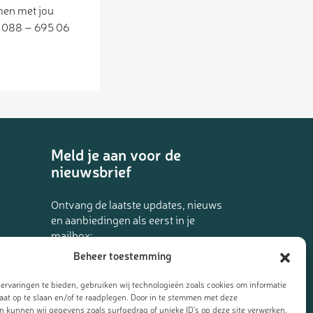
men met jou
a 088 – 695 06
Meld je aan voor de
nieuwsbrief
Ontvang de laatste updates, nieuws
en aanbiedingen als eerst in je
mailbox:
Beheer toestemming
ervaringen te bieden, gebruiken wij technologieën zoals cookies om informatie
l van
raat op te slaan en/of te raadplegen. Door in te stemmen met deze
n kunnen wij gegevens zoals surfgedrag of unieke ID's op deze site verwerken.