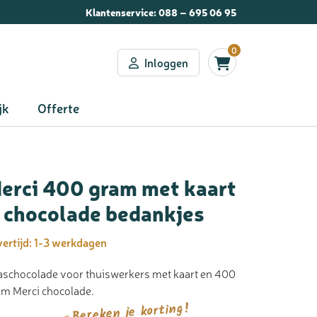
Klantenservice:
088 – 695 06 95
0
Inloggen
jk
Offerte
erci 400 gram met kaart
 chocolade bedankjes
ertijd:
1-3 werkdagen
aschocolade voor thuiswerkers met kaart en 400
am Merci chocolade.
Bereken je korting!