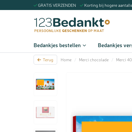
GRATIS VERZENDEN
Korting bij hogere aantall
Zoeke
Bedankjes bestellen
Bedankjes ver
Terug
Home
/
Merci chocolade
/
Merci 4