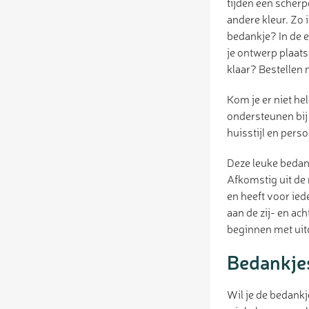
tijden een scherp
andere kleur. Zo 
bedankje? In de e
je ontwerp plaats
klaar? Bestellen 
Kom je er niet hel
ondersteunen bij
huisstijl en per
Deze leuke bedan
Afkomstig uit de 
en heeft voor ied
aan de zij- en ac
beginnen met uit
Bedankjes
Wil je de bedankj