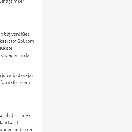
vind je meer
 blij van! Kies
kaart tot Bol.com
leukste
s, slapen in de
n jouw bedankjes.
informatie neem
hocolade, Tony’s
standaard
t kunnen bedenken,