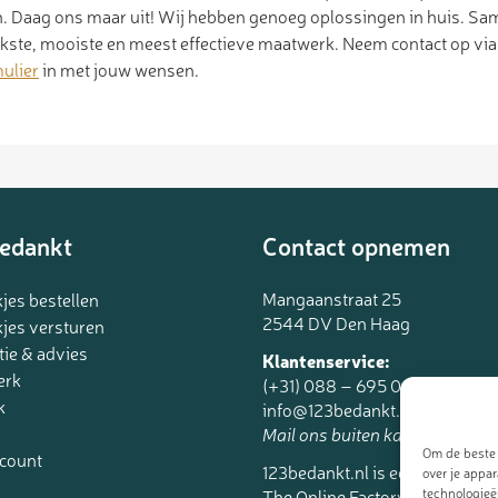
. Daag ons maar uit! Wij hebben genoeg oplossingen in huis. Sa
ukste, mooiste en meest effectieve maatwerk. Neem contact op vi
ulier
in met jouw wensen.
edankt
Contact opnemen
Mangaanstraat 25
jes bestellen
2544 DV Den Haag
jes versturen
tie & advies
Klantenservice:
erk
(+31) 088 – 695 06 95
k
info@123bedankt.nl
Mail ons buiten kantoortijden.
Om de beste 
ccount
123bedankt.nl is een onderdee
over je appa
The Online Factory.
technologieë