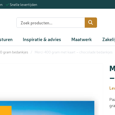
en
Snelle levertijden
n
sturen
Inspiratie & advies
Maatwerk
Zakeli
00 gram bedankjes
/
Merci 400 gram met kaart – chocolade bedankjes
M
–
Lev
Pa
gr