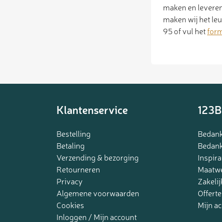
maken en leveren
maken wij het le
95 of vul het
form
Klantenservice
123B
Bestelling
Bedank
Betaling
Bedank
Verzending & bezorging
Inspira
Retourneren
Maatw
Privacy
Zakelij
Algemene voorwaarden
Offerte
Cookies
Mijn a
Inloggen / Mijn account