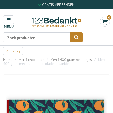
GRATIS VERZENDEN
0
MENU
Zoeken
Terug
Home
/
Merci chocolade
/
Merci 400 gram bedankjes
/
Merci
400 gram met kaart – chocolade bedankjes