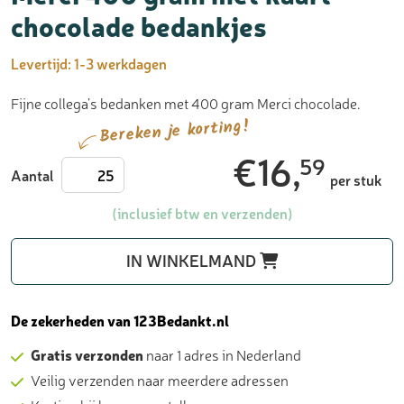
chocolade bedankjes
Levertijd:
1-3 werkdagen
Fijne collega’s bedanken met 400 gram Merci chocolade.
Bereken je korting!
€
16,
59
Merci
Aantal
per stuk
400
gram
(inclusief btw en verzenden)
met
kaart
IN WINKELMAND
-
chocolade
bedankjes
De zekerheden van 123Bedankt.nl
aantal
Gratis verzonden
naar 1 adres in Nederland
Veilig verzenden naar meerdere adressen