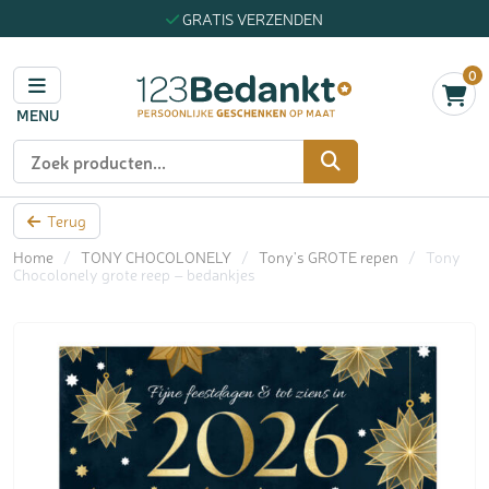
GRATIS VERZENDEN
0
MENU
Zoeken
Terug
Home
/
TONY CHOCOLONELY
/
Tony's GROTE repen
/
Tony
Chocolonely grote reep – bedankjes