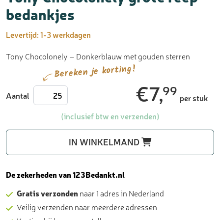
bedankjes
Levertijd:
1-3 werkdagen
Tony Chocolonely – Donkerblauw met gouden sterren
Bereken je korting!
€
7,
99
Tony
Aantal
per stuk
Chocolonely
grote
(inclusief btw en verzenden)
reep
-
IN WINKELMAND
bedankjes
aantal
De zekerheden van 123Bedankt.nl
Gratis verzonden
naar 1 adres in Nederland
Veilig verzenden naar meerdere adressen